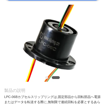
旅
行
品
質
管
理
私
達
製品の説明
LPC-06Bカプセルスリップリングは,固定部品から回転部品へ電源
に
またはデータを転送する際に,無制限で連続回転を必要とするあら