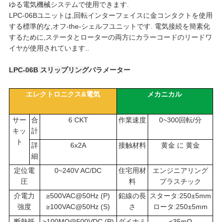
ゆる電気機械システムで使用できます.
連
LPC-06Bユニットは,回転インターフェイスに金コンタクトを使用
する標準的な,オフ-the-シェルフユニットです. 電気接続を簡素化
絡
するために,ステータとローターの両方にカラーコードのリードワ
イヤが使用されています..
し
LPC-06B スリップリング
パラメーター
な
エレクトロニクス&電気
メカニカル
さ
サー
合
6 CKT
作業速度
0~300回転/分
い
キッ
計
ト
詳
6x2A
接触材料
黄金 に 黄金
細
引
定位電
0~240V AC/DC
住宅用材
エンジニアリング
用
圧
料
プラスチック
介電力
≥500VAC@50Hz (P)
鉛線の長
スタータ:250±5mm
を
強度
≥100VAC@50Hz (S)
さ
ロータ:250±5mm
断熱抵
≥100MΩ@500VDC (P)
ダイナミ
≤35mΩ