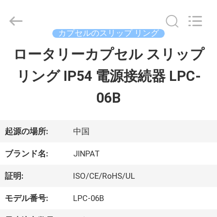
supplier.
Copyright
©
2016
カプセルのスリップ リング
-
2026
ロータリーカプセル スリップ
家
JINPAT
Electronics
リング IP54 電源接続器 LPC-
Co.,
Ltd.
製
All
06B
Rights
Reserved.
品
起源の場所:
中国
VR
ブランド名:
JINPAT
シ
証明:
ISO/CE/RoHS/UL
ョ
モデル番号:
LPC-06B
ー