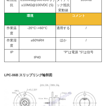
要
抗
≥10MΩ@100VDC (S)
ック抵抗
変動値
求
環境
コメント
し
作業温
-20°C~+60°C
適用する
/
な
度
作業湿
≤60%RH
ほか
/
さ
度
IP
"P"は電源 "S"は信号
い
IP40
地
LPC-06B スリップリング
輪郭図
図
PRIVACY