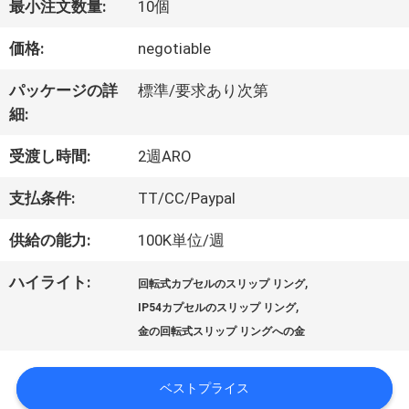
最小注文数量:
10個
価格:
negotiable
私
パッケージの詳
標準/要求あり次第
達
細:
に
受渡し時間:
2週ARO
つ
支払条件:
TT/CC/Paypal
い
供給の能力:
100K単位/週
て
ハイライト:
,
回転式カプセルのスリップ リング
,
IP54カプセルのスリップ リング
工
金の回転式スリップ リングへの金
場
ベストプライス