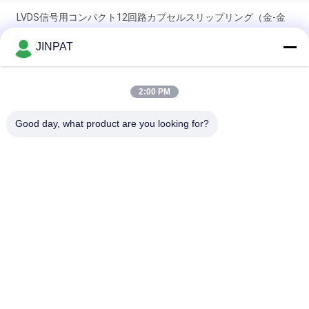
LVDS信号用コンパクト12回路カプセルスリップリング（金-金
接点）
JINPAT
18回路 250 RPM カプセルスリップリング、金-金接触、メカニ
カルアームおよび生化学分析装置用
2:00 PM
ミニチュア スリップリング 6 サーキット カスタムソリューショ
Good day, what product are you looking for?
ン
人気カテゴリ
すべて
回転式スリップ リン
カプセルのスリップ 
グ
リング
信号のスリップ リン
繊維光学のロータリ
グ
ージョイント
高周波スリップ リン
穴のスリップ リング