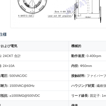
仕様
子および電気
機械的
:
24CKT 合計
動作速度:
0-400rpm
:
24×10A
内径:
Φ50mm
電圧:
500VAC/DC
接触材料:
ファイバー
耐力:
1500VAC@60Hz
ハウジング材質:
繊維強
抵抗:
≥1000MΩ@500VDC
リード線長:
固定子: 1
境
備考