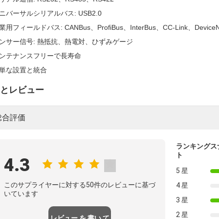
ニバーサルシリアルバス: USB2.0
業用フィールドバス: CANBus、ProfiBus、InterBus、CC-Link、DeviceN
ンサー信号: 熱抵抗、熱電対、ひずみゲージ
ンテナンスフリーで長寿命
単な設置と統合
とレビュー
総合評価
ランキングス
ト
4.3
5 星
このサプライヤーに対する50件のレビューに基づ
4 星
いています
3 星
2 星
レビュー を 書い て