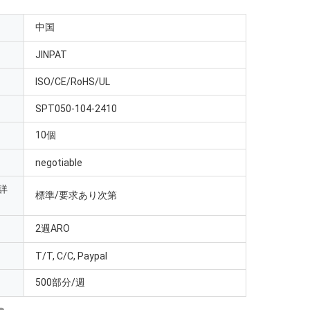
中国
JINPAT
ISO/CE/RoHS/UL
SPT050-104-2410
10個
negotiable
詳
標準/要求あり次第
2週ARO
T/T, C/C, Paypal
500部分/週