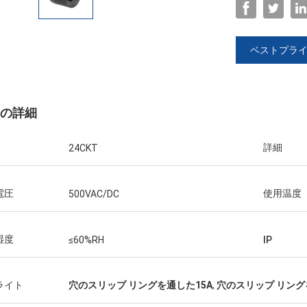
ベストプラ
の詳細
詳細
24CKT
電圧
使用温度
500VAC/DC
はよく、サ
意深く詰ま
湿度
≤60%RH
IP
ライト
穴のスリップ リングを通した15A
,
穴のスリップ リング