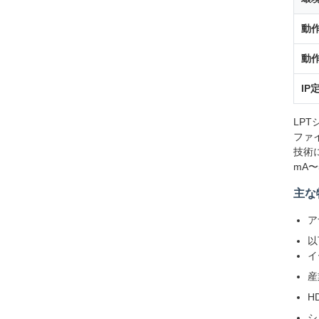
動作
動作
IP
LP
ファ
技術
mA
主な
ア
以
イ
産
H
シ