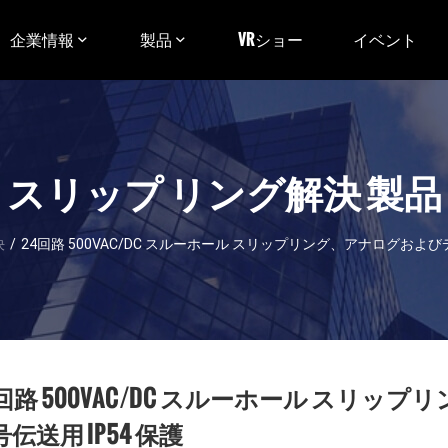
企業情報
製品
VRショー
イベント
スリップ リング解決 製品
決
/
24回路 500VAC/DC スルーホール スリップリング、アナログおよび
4回路 500VAC/DC スルーホール スリ
伝送用 IP54 保護