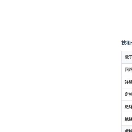
技術
電
回路
詳細
定格
絶縁
絶縁
環