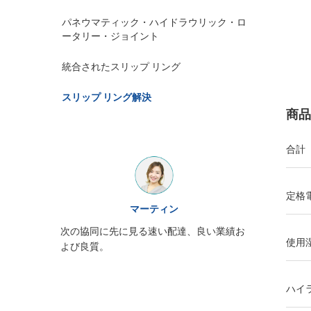
パネウマティック・ハイドラウリック・ロ
ータリー・ジョイント
統合されたスリップ リング
スリップ リング解決
商品
合計
定格
ウィリアム
マーティン
JINPATのスリップ リング出現
に先に見る速い配達、良い業績お
ービス熱意、再度来る必要性注
使用
。
る
ハイ