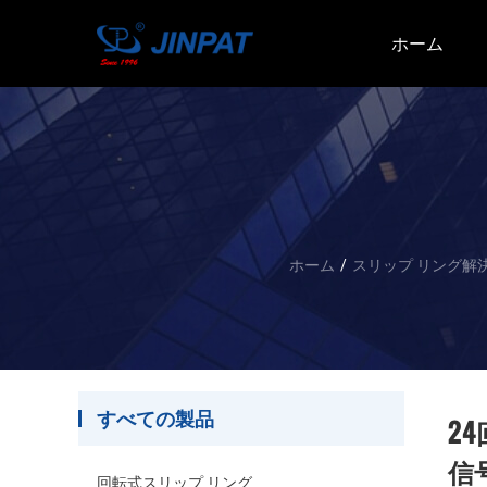
ホーム
ホーム
/
スリップ リング解
すべての製品
2
信号
回転式スリップ リング