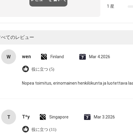
1 星
すべてのレビュー
wen
W
Finland
Mar 4.2026
役に立つ (5)
Nopea toimitus, erinomainen henkilökunta ja luotettava la
T*y
T
Singapore
Mar 3.2026
役に立つ (11)