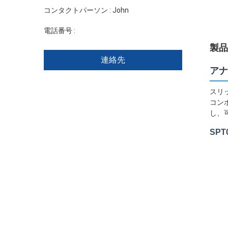
コンタクトパーソン :
John
電話番号 :
+86 1346 401 9643
製品
連絡先
アナ
スリ
コン
し、
SPT