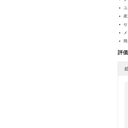
ユ
産
セ
メ
簡
評価