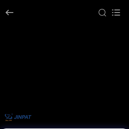
supplier.
Copyright
©
2016
-
2026
JINPAT
Electronics
家
Co.,
Ltd.
All
Rights
Reserved.
製
品
VR
シ
ョ
ー