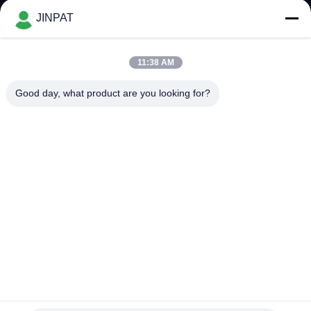
私
JINPAT
達
11:38 AM
に
Good day, what product are you looking for?
つ
い
て
工
場
旅
行
JINPAT パンケーキ スリップリング FR4 300VAC 8rpm