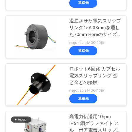
連絡先
私
達
退屈させた電気スリップ
リング15A 38mmを通し
に
た70mm Horeのサイズ
つ
の設計6つの回路
negotiable MOQ:10個
連絡先
い
て
ロボット6回路 カプセル
電気スリップリング 金
と金との接触
工
negotiable MOQ:10個
場
連絡先
旅
高電力伝送用10rpm
行
IP54 銅グラファイト ス
ルーボア電気スリップリ