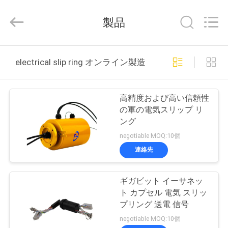
supplier.
Copyright
©
製品
2016
-
2026
JINPAT
Electronics
家
Co.,
electrical slip ring オンライン製造
Ltd.
All
Rights
Reserved.
製
高精度および高い信頼性
品
の軍の電気スリップ リ
ング
negotiable MOQ:10個
VR
連絡先
シ
ョ
ギガビット イーサネッ
ト カプセル 電気 スリッ
ー
プリング 送電 信号
negotiable MOQ:10個