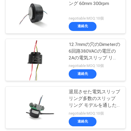
な
ング 60mm 300rpm
さ
negotiable MOQ:10個
い
連絡先
12.7mmの穴のDimeterの
引
6回路380VACの電圧の
2Aの電気スリップ リン
用
グ
negotiable MOQ:10個
を
連絡先
要
退屈させた電気スリップ
求
リング多数のスリップ
し
リング モデルを通した
9X2A 220VAC
negotiable MOQ:10個
な
連絡先
さ