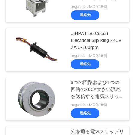
ングソリューション
negotiable MOQ:10個
品
連絡先
質
管
JINPAT 56 Circuit
Electrical Slip Ring 240V
理
2A 0-300rpm
negotiable MOQ:10個
連絡先
私
達
3つの回路および1つの
回路の200A大きい流れ
に
を送信する電気スリップ
連
リング
negotiable MOQ:10個
連絡先
絡
し
穴を通る電気スリップリ