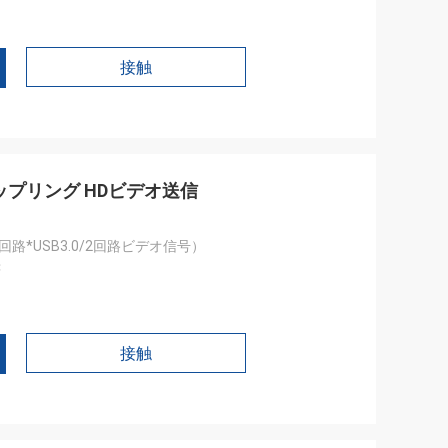
接触
スリップリング HDビデオ送信
（2回路*USB3.0/2回路ビデオ信号）
C
接触