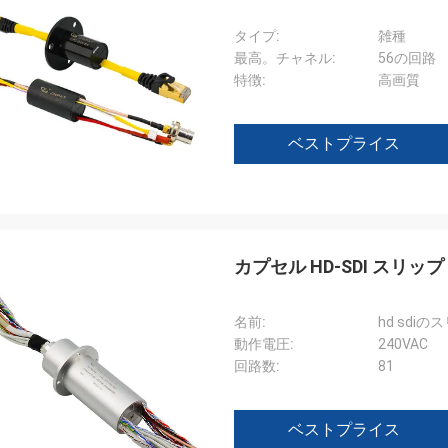
タイプ:
雑種
最高。チャネル:
56の回路
特徴:
高画質
ベストプライス
カプセル HD-SDI スリ
名前:
hd sdi
動作電圧:
240VAC
回路数:
81
ベストプライス