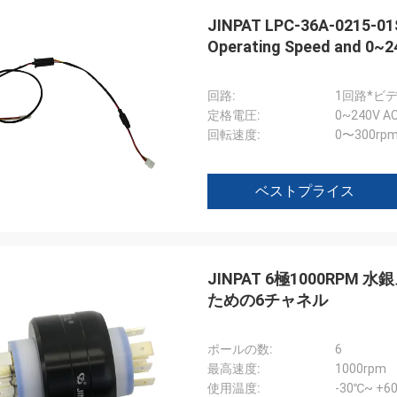
JINPAT LPC-36A-0215-01S 
Operating Speed and 0~24
回路:
1回路*ビデ
定格電圧:
0~240V A
回転速度:
0〜300rp
ベストプライス
JINPAT 6極1000R
ための6チャネル
ポールの数:
6
最高速度:
1000rpm
使用温度:
-30℃~ +6