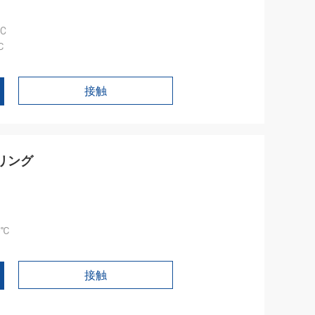
DC
℃
接触
リング
0℃
接触