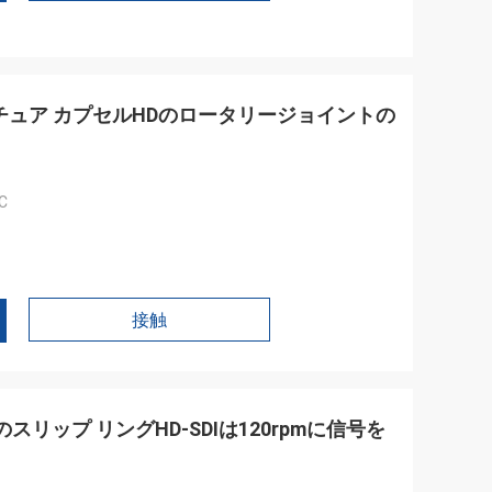
チュア カプセルHDのロータリージョイントの
C
接触
スリップ リングHD-SDIは120rpmに信号を