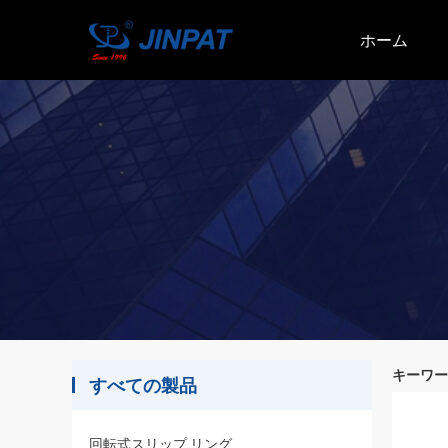
ホーム
キーワード [
すべての製品
回転式スリップ リング