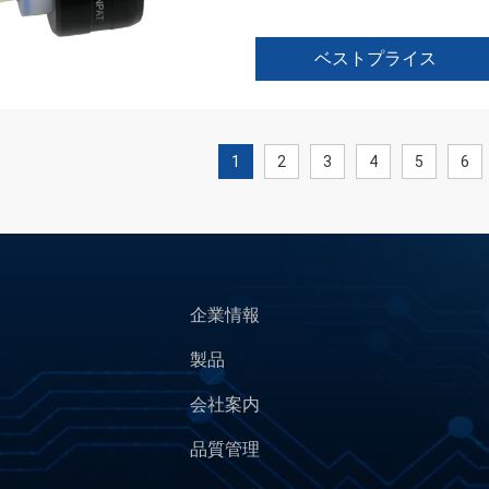
ベストプライス
1
2
3
4
5
6
企業情報
製品
会社案内
品質管理