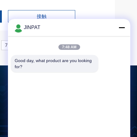
接触
JINPAT
7
7:48 AM
Good day, what product are you looking 
for?
メッセージ