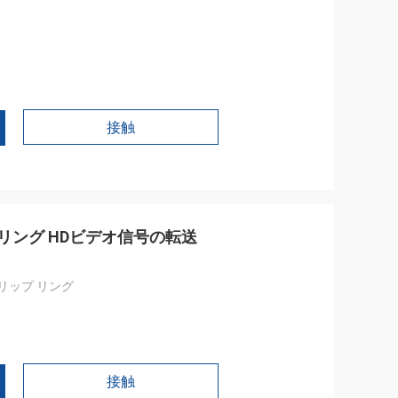
接触
ップリング HDビデオ信号の転送
のスリップ リング
接触