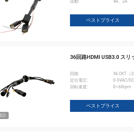
流動:
4A、2A
ベストプライス
36回路HDMI USB3.0 
回路:
36 CKT
定位電圧:
0-5VAC/D
回転速度:
0~60rpm
ベストプライス
DEO