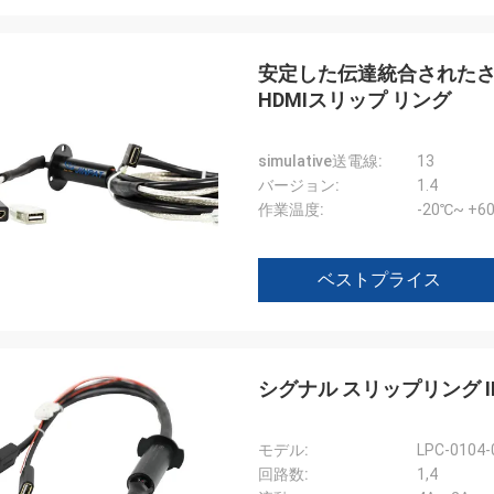
安定した伝達統合された
HDMIスリップ リング
simulative送電線:
13
バージョン:
1.4
作業温度:
-20℃~ +6
ベストプライス
シグナル スリップリング IP5
モデル:
LPC-0104-
回路数:
1,4