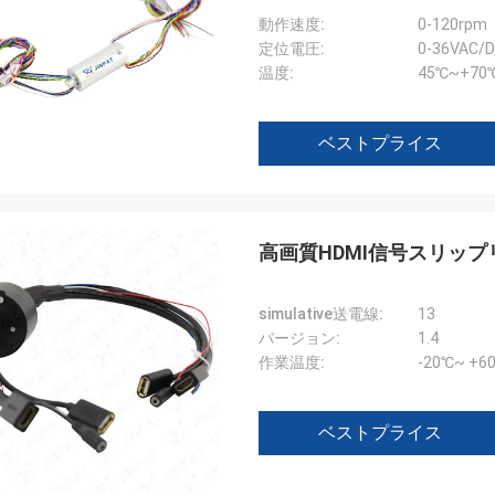
動作速度:
0-120rpm
定位電圧:
0-36VAC/
温度:
45℃~+70
ベストプライス
高画質HDMI信号スリップ
simulative送電線:
13
バージョン:
1.4
作業温度:
-20℃~ +6
ベストプライス