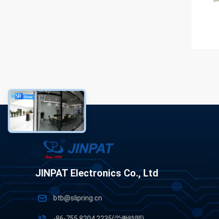
JINPAT Electronics Co., Ltd
btb@slipring.cn
-86-755 8204 2235(労働時間)