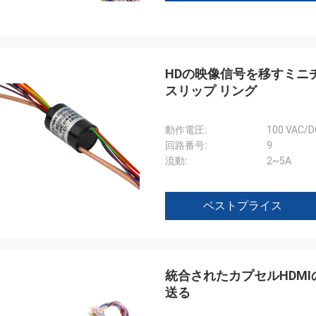
HDの映像信号を移すミニ
スリップ リング
動作電圧:
100 VAC/D
回路番号:
9
流動:
2~5A
ウィリアム
ベストプライス
Tのスリップ リング出現はよく、サ
意、再度来る必要性注意深く詰ま
統合されたカプセルHDMIの
送る