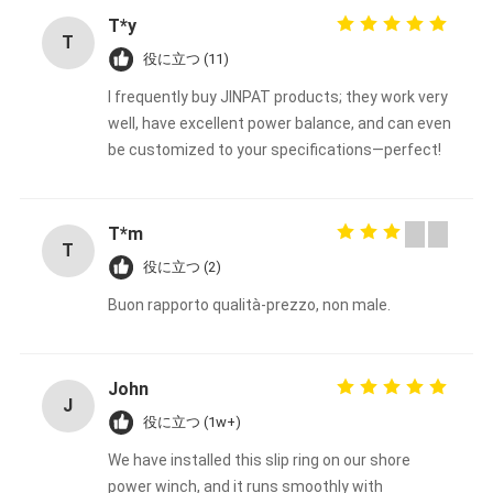
T*y
T
役に立つ (11)
I frequently buy JINPAT products; they work very
well, have excellent power balance, and can even
be customized to your specifications—perfect!
T*m
T
役に立つ (2)
Buon rapporto qualità-prezzo, non male.
John
J
役に立つ (1w+)
We have installed this slip ring on our shore
power winch, and it runs smoothly with