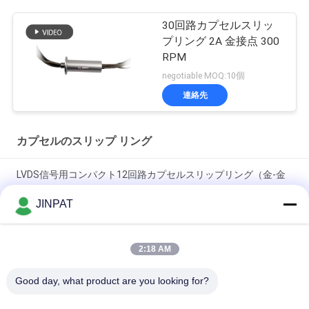
30回路カプセルスリッ
プリング 2A 金接点 300
RPM
negotiable MOQ:10個
連絡先
カプセルのスリップ リング
LVDS信号用コンパクト12回路カプセルスリップリング（金-金
接点）
JINPAT
18回路 250 RPM カプセルスリップリング、金-金接触、メカニ
カルアームおよび生化学分析装置用
2:18 AM
ミニチュア スリップリング 6 サーキット カスタムソリューショ
Good day, what product are you looking for?
ン