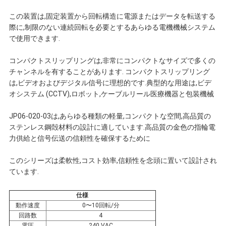
連
この装置は,固定装置から回転構造に電源またはデータを転送する
際に,制限のない連続回転を必要とするあらゆる電機機械システム
絡
で使用できます.
し
コンパクトスリップリングは,非常にコンパクトなサイズで多くの
チャンネルを有することがあります. コンパクトスリップリング
な
は,ビデオおよびデジタル信号に理想的です.典型的な用途は,ビデ
オシステム (CCTV),ロボット,ケーブルリール医療機器と包装機械
さ
JP06-020-03は,あらゆる種類の軽量,コンパクトな空間,高品質の
い
ステンレス鋼殻材料の設計に適しています.高品質の金色の指輪電
力供給と信号伝送の信頼性を確保するために
引
このシリーズは柔軟性,コスト効率,信頼性を念頭に置いて設計され
ています.
用
仕様
を
動作速度
0〜10回転/分
回路数
4
電圧
240 VAC