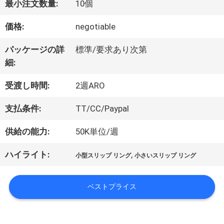
最小注文数量:
10個
価格:
negotiable
私
パッケージの詳
標準/要求あり次第
達
細:
に
受渡し時間:
2週ARO
つ
支払条件:
TT/CC/Paypal
い
供給の能力:
50K単位/週
て
ハイライト:
,
小型スリップ リング
小さいスリップ リング
工
ベストプライス
場