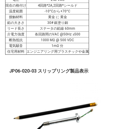
要
現在の格付け
4回路*2A,2回路*シールド
温度範囲
-10°Cから+70°C
求
接触材料
黄金 に 黄金
鉛の大きさ
30# 銀塗り銅
し
リード長さ
ステータの鉛線 60mm
介電力強度
各回路間のVAC @50Hz ≥500
な
断熱抵抗
1000 MΩ @ 500 VDC
電気騒音
1mΩ 分
住宅用材料
エンジニアリング用プラスチックや金属
さ
い
JP06-020-03 スリップリング製品表示
地
図
PRIVACY