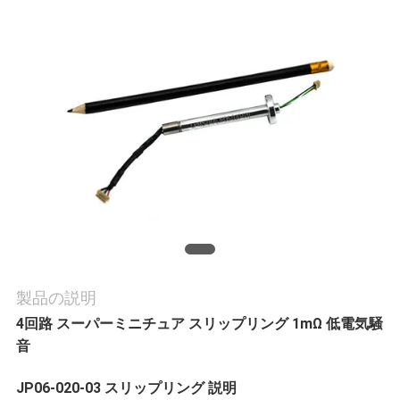
旅
行
品
質
管
理
私
製品の説明
4回路 スーパーミニチュア スリップリング 1mΩ 低電気騒
達
音
に
JP06-020-03 スリップリング 説明