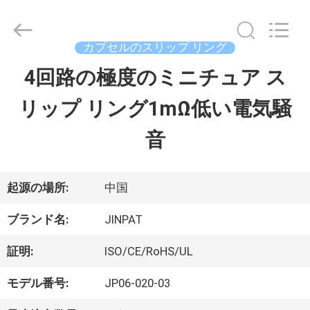
supplier.
Copyright
©
2016
カプセルのスリップ リング
-
2026
4回路の極度のミニチュア ス
家
JINPAT
Electronics
リップ リング1mΩ低い電気騒
Co.,
Ltd.
製
All
音
Rights
Reserved.
品
起源の場所:
中国
VR
ブランド名:
JINPAT
シ
証明:
ISO/CE/RoHS/UL
ョ
モデル番号:
JP06-020-03
ー