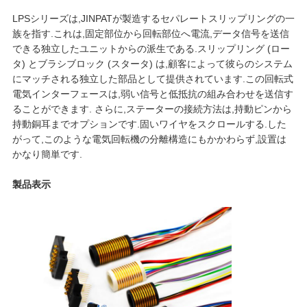
連
LPSシリーズは,JINPATが製造するセパレートスリップリングの一
族を指す.これは,固定部位から回転部位へ電流,データ信号を送信
絡
できる独立したユニットからの派生である.スリップリング (ロー
タ) とブラシブロック (スタータ) は,顧客によって彼らのシステム
し
にマッチされる独立した部品として提供されています.この回転式
電気インターフェースは,弱い信号と低抵抗の組み合わせを送信す
な
ることができます. さらに,ステーターの接続方法は,持動ピンから
持動銅耳までオプションです.固いワイヤをスクロールする.した
さ
がって,このような電気回転機の分離構造にもかかわらず,設置は
かなり簡単です.
い
製品表示
引
用
を