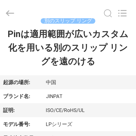
supplier.
Copyright
©
2016
別のスリップ リング
-
2026
Pinは適用範囲が広いカスタム
家
JINPAT
Electronics
化を用いる別のスリップ リン
Co.,
Ltd.
製
All
グを遠のける
Rights
Reserved.
品
起源の場所:
中国
VR
ブランド名:
JINPAT
シ
証明:
ISO/CE/RoHS/UL
ョ
モデル番号:
LPシリーズ
ー