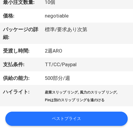
最小注文数量:
10個
価格:
negotiable
私
パッケージの詳
標準/要求あり次第
達
細:
に
受渡し時間:
2週ARO
つ
支払条件:
TT/CC/Paypal
い
供給の能力:
500部分/週
て
ハイライト:
,
,
産業スリップ リング
風力のスリップ リング
Pinは別のスリップ リングを遠のける
工
ベストプライス
場