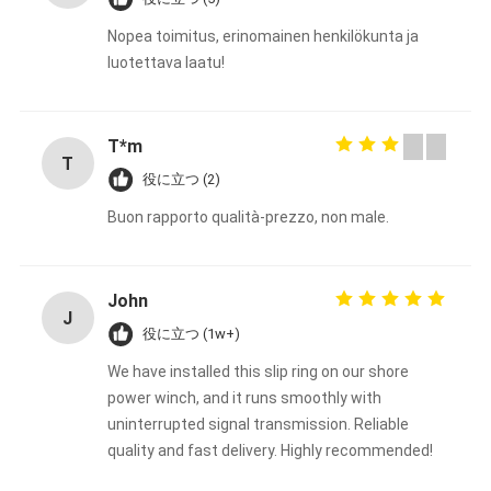
Nopea toimitus, erinomainen henkilökunta ja
luotettava laatu!
T*m
T
役に立つ (2)
Buon rapporto qualità-prezzo, non male.
John
J
役に立つ (1w+)
We have installed this slip ring on our shore
power winch, and it runs smoothly with
uninterrupted signal transmission. Reliable
quality and fast delivery. Highly recommended!