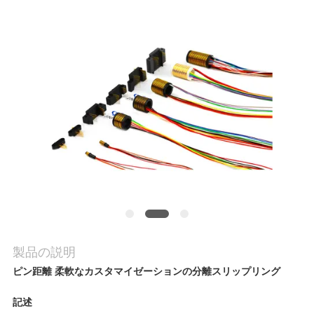
旅
行
品
質
管
理
私
製品の説明
達
ピン距離 柔軟なカスタマイゼーションの分離スリップリング
に
記述