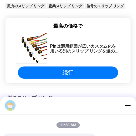
風力のスリップ リング
産業スリップ リング
信号のスリップ リング
最高の価格で
Pinは適用範囲が広いカスタム化を
用いる別のスリップ リングを遠のけ
る
続行
別のスリップ リング
12回路 分離 スリップリング 金 金 接触 250mm
11:28 AM
金 - 金コンタクト 標準スリップリング 240V AC / DC