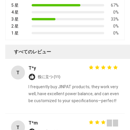
5 星
67%
4 星
0%
3 星
33%
2 星
0%
1 星
0%
すべてのレビュー
T*y
T
役に立つ (11)
I frequently buy JINPAT products; they work very
well, have excellent power balance, and can even
be customized to your specifications—perfect!
T*m
T