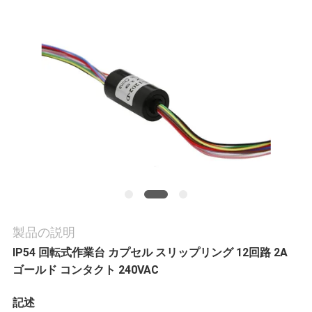
旅
行
品
質
管
理
私
製品の説明
IP54 回転式作業台 カプセル スリップリング 12回路 2A
達
ゴールド コンタクト 240VAC
に
記述