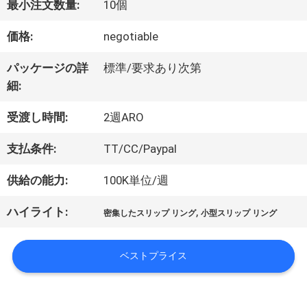
最小注文数量:
10個
価格:
negotiable
私
パッケージの詳
標準/要求あり次第
達
細:
に
受渡し時間:
2週ARO
つ
支払条件:
TT/CC/Paypal
い
供給の能力:
100K単位/週
て
ハイライト:
,
密集したスリップ リング
小型スリップ リング
工
ベストプライス
場