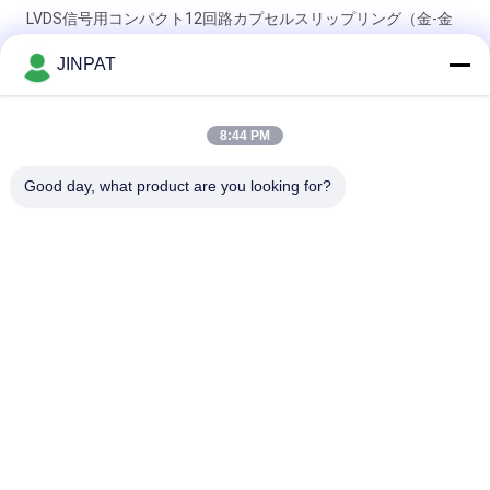
LVDS信号用コンパクト12回路カプセルスリップリング（金-金
接点）
JINPAT
18回路 250 RPM カプセルスリップリング、金-金接触、メカニ
カルアームおよび生化学分析装置用
8:44 PM
ミニチュア スリップリング 6 サーキット カスタムソリューショ
Good day, what product are you looking for?
ン
人気カテゴリ
すべて
回転式スリップ リン
カプセルのスリップ 
グ
リング
信号のスリップ リン
繊維光学のロータリ
グ
ージョイント
高周波スリップ リン
穴のスリップ リング