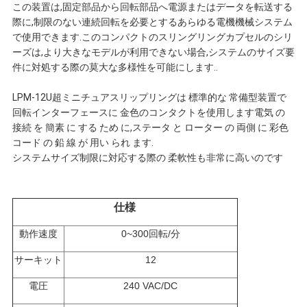
この装置は,固定部品から回転部品へ電源またはデータを転送する
連
際に,制限のない連続回転を必要とするあらゆる電機機械システム
で使用できます.このコンパクトのスリングリングカプセルのシリ
絡
ーズは,より大きなモデルが利用できない場合,システムのサイズ要
件に対処する際の莫大な多様性を可能にします..
し
LPM-12U超ミニチュアスリップリングは 標準的な 常備型装置で
な
回転インターフェースに 金色のコンタクトを使用します電気 の
接続 を 簡素 に する ため に,ステータ と ローター の 両側 に 彩色
さ
コード の 鉛 線 が 用い られ ます.
システムサイズ制限に対応する際の 柔軟性も非常に高いのです
い
仕様
引
動作速度
0~300回転/分
用
サーキット
12
を
電圧
240 VAC/DC