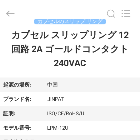
supplier.
Copyright
©
2016
カプセルのスリップ リング
-
2026
カプセル スリップリング 12
家
JINPAT
Electronics
回路 2A ゴールドコンタクト
Co.,
Ltd.
製
All
240VAC
Rights
Reserved.
品
起源の場所:
中国
VR
ブランド名:
JINPAT
シ
証明:
ISO/CE/RoHS/UL
ョ
モデル番号:
LPM-12U
ー