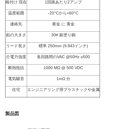
要
格付け 現在
1回路あたり2アンプ
温度範囲
-20°Cから+60°C
求
連絡先
黄金 に 黄金
し
鉛の大きさ
30# 銀塗り銅
な
リード長さ
標準 250mm (9.843インチ)
さ
介電力強度
各回路間のVAC @50Hz ≥500
い
断熱抵抗
1000 MΩ @ 500 VDC
電気騒音
1mΩ 分
地
住宅
エンジニアリング用プラスチックや金属
図
製品図
PRIVACY