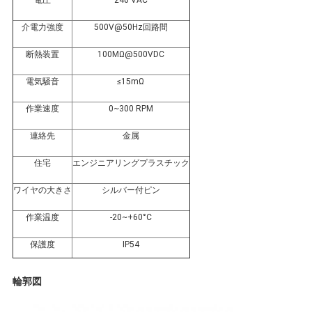
電圧
240 VAC
要
介電力強度
500V@50Hz回路間
求
断熱装置
100MΩ@500VDC
し
電気騒音
≤15mΩ
な
作業速度
0~300 RPM
さ
連絡先
金属
い
住宅
エンジニアリングプラスチック
ワイヤの大きさ
シルバー付ピン
地
作業温度
-20~+60°C
図
保護度
IP54
輪郭図
PRIVACY