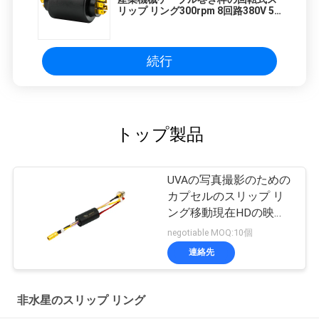
リップ リング300rpm 8回路380V 5A
20A
続行
トップ製品
UVAの写真撮影のための
カプセルのスリップ リ
ング移動現在HDの映像
信号
negotiable MOQ:10個
連絡先
非水星のスリップ リング