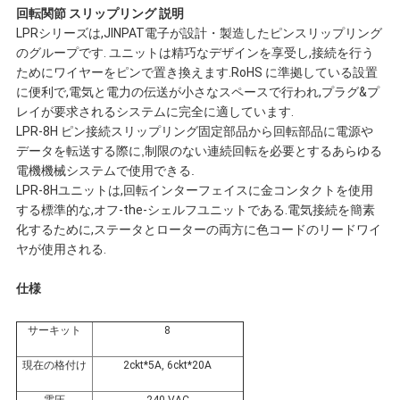
回転関節 スリップリング 説明
連
LPRシリーズは,JINPAT電子が設計・製造したピンスリップリング
のグループです. ユニットは精巧なデザインを享受し,接続を行う
絡
ためにワイヤーをピンで置き換えます.RoHS に準拠している設置
に便利で,電気と電力の伝送が小さなスペースで行われ,プラグ&プ
し
レイが要求されるシステムに完全に適しています.
LPR-8H ピン接続スリップリング
固定部品から回転部品に電源や
な
データを転送する際に,制限のない連続回転を必要とするあらゆる
電機機械システムで使用できる.
さ
LPR-8Hユニットは,回転インターフェイスに金コンタクトを使用
する標準的な,オフ-the-シェルフユニットである.電気接続を簡素
い
化するために,ステータとローターの両方に色コードのリードワイ
ヤが使用される.
引
仕様
用
サーキット
8
を
現在の格付け
2ckt*5A, 6ckt*20A