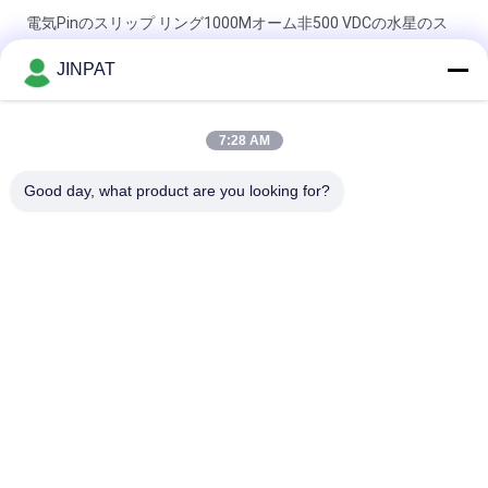
電気Pinのスリップ リング1000Mオーム非500 VDCの水星のス
リップ リング製造業者
JINPAT
産業機械ケーブル巻き枠の回転式スリップ リング300rpm 8回路
380V 5A 20A
7:28 AM
6つの回路20Aの2 8回路360° Rtating伝達の回路5Aのピン接続
Good day, what product are you looking for?
のスリップ リング
人気カテゴリ
すべて
回転式スリップ リン
カプセルのスリップ 
グ
リング
信号のスリップ リン
繊維光学のロータリ
グ
ージョイント
高周波スリップ リン
穴のスリップ リング