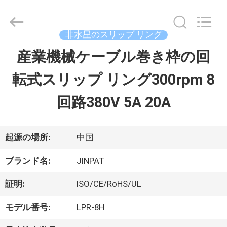
supplier.
Copyright
©
2016
非水星のスリップ リング
-
2026
産業機械ケーブル巻き枠の回
家
JINPAT
Electronics
転式スリップ リング300rpm 8
Co.,
Ltd.
製
All
回路380V 5A 20A
Rights
Reserved.
品
起源の場所:
中国
VR
ブランド名:
JINPAT
シ
証明:
ISO/CE/RoHS/UL
ョ
モデル番号:
LPR-8H
ー