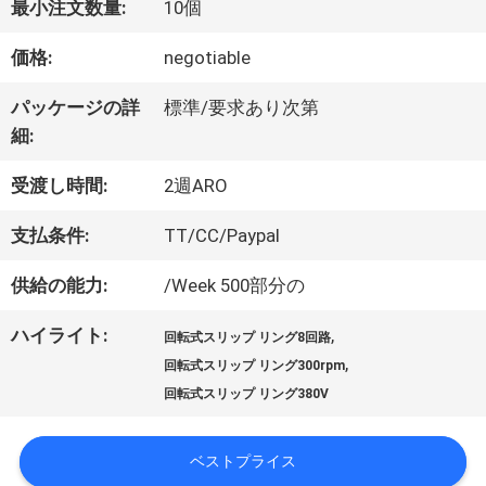
最小注文数量:
10個
価格:
negotiable
私
パッケージの詳
標準/要求あり次第
達
細:
に
受渡し時間:
2週ARO
つ
支払条件:
TT/CC/Paypal
い
供給の能力:
/Week 500部分の
て
ハイライト:
,
回転式スリップ リング8回路
,
回転式スリップ リング300rpm
工
回転式スリップ リング380V
場
ベストプライス