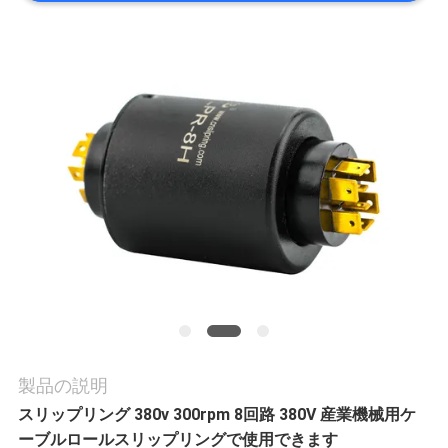
旅
行
品
質
管
理
私
達
製品の説明
スリップリング 380v 300rpm 8回路 380V 産業機械用ケ
に
ーブルロールスリップリングで使用できます