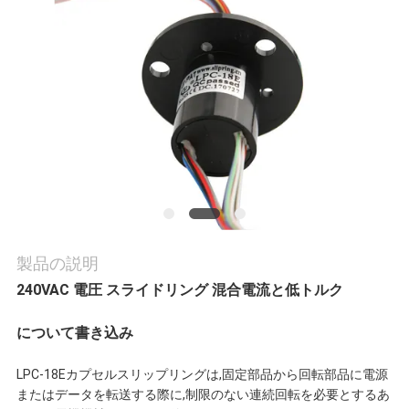
旅
行
品
質
管
理
製品の説明
240VAC 電圧 スライドリング 混合電流と低トルク
私
について
書き込み
達
LPC-18Eカプセルスリップリングは,固定部品から回転部品に電源
に
またはデータを転送する際に,制限のない連続回転を必要とするあ