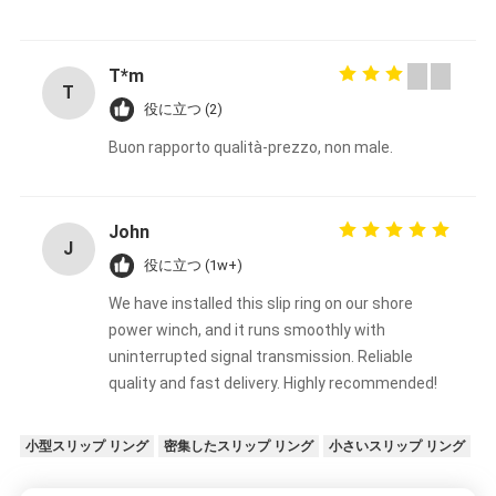
T*m
T
役に立つ (2)
Buon rapporto qualità-prezzo, non male.
John
J
役に立つ (1w+)
We have installed this slip ring on our shore
power winch, and it runs smoothly with
uninterrupted signal transmission. Reliable
quality and fast delivery. Highly recommended!
小型スリップ リング
密集したスリップ リング
小さいスリップ リング