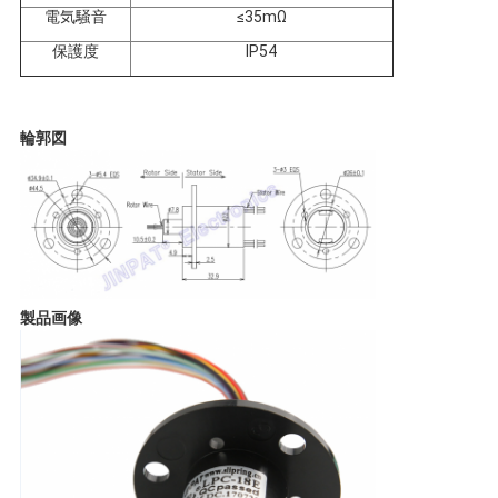
要
電気騒音
≤35mΩ
保護度
IP54
求
し
輪郭図
な
さ
い
製品画像
地
図
PRIVACY