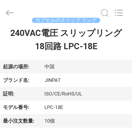
supplier.
Copyright
©
2016
カプセルのスリップ リング
-
2026
240VAC電圧 スリップリング
家
JINPAT
Electronics
18回路 LPC-18E
Co.,
Ltd.
製
All
Rights
Reserved.
品
起源の場所:
中国
ブランド名:
JINPAT
VR
証明:
ISO/CE/RoHS/UL
シ
モデル番号:
LPC-18E
ョ
最小注文数量:
10個
ー