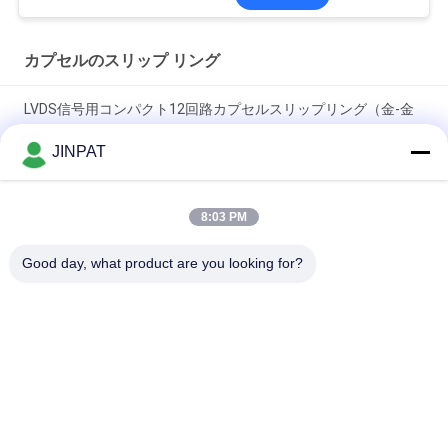
カプセルのスリップ リング
LVDS信号用コンパクト12回路カプセルスリップリング（金-金
接点）
JINPAT
18回路 250 RPM カプセルスリップリング、金-金接触、メカニ
カルアームおよび生化学分析装置用
8:03 PM
ミニチュア スリップリング 6 サーキット カスタムソリューショ
Good day, what product are you looking for?
ン
人気カテゴリ
すべて
回転式スリップ リン
カプセルのスリップ 
グ
リング