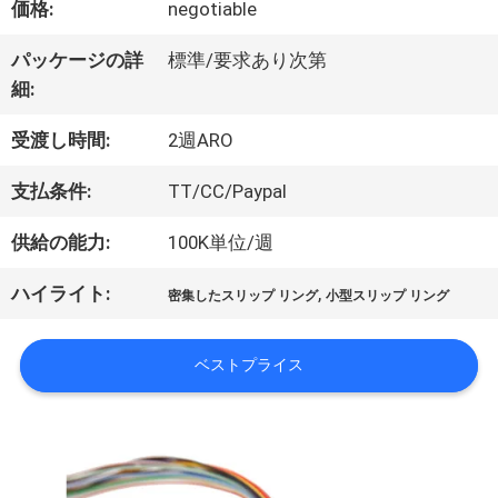
価格:
negotiable
パッケージの詳
標準/要求あり次第
私
細:
達
受渡し時間:
2週ARO
に
支払条件:
TT/CC/Paypal
つ
供給の能力:
100K単位/週
い
ハイライト:
,
密集したスリップ リング
小型スリップ リング
て
ベストプライス
工
場