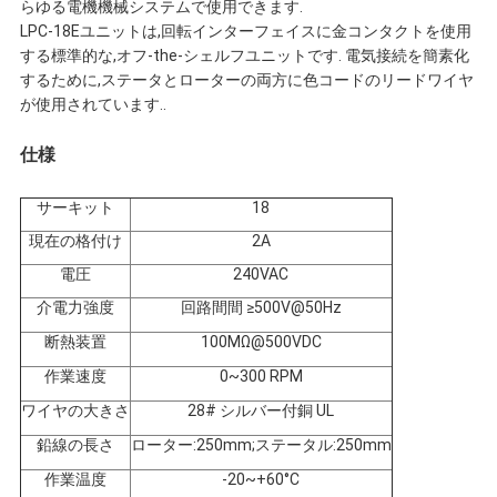
らゆる電機機械システムで使用できます.
連
LPC-18Eユニットは,回転インターフェイスに金コンタクトを使用
する標準的な,オフ-the-シェルフユニットです. 電気接続を簡素化
絡
するために,ステータとローターの両方に色コードのリードワイヤ
が使用されています..
し
仕様
な
サーキット
18
さ
現在の格付け
2A
い
電圧
240VAC
介電力強度
回路間間 ≥500V@50Hz
断熱装置
100MΩ@500VDC
引
作業速度
0~300 RPM
用
ワイヤの大きさ
28# シルバー付銅 UL
鉛線の長さ
ローター:250mm;ステータル:250mm
を
作業温度
-20~+60°C