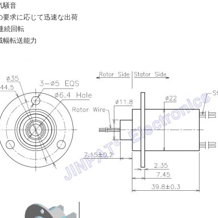
気騒音
の要求に応じて迅速な出荷
°連続回転
域幅転送能力