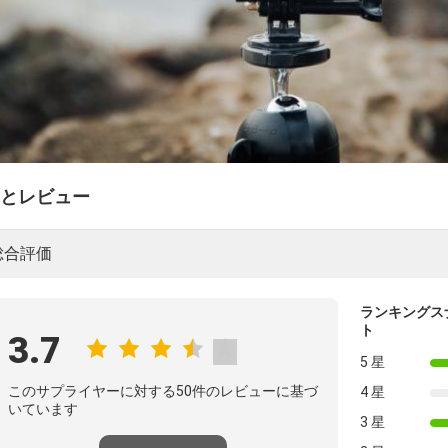
とレビュー
総合評価
ランキングス
ト
3.7
5 星
このサプライヤーに対する50件のレビューに基づ
4 星
いています
3 星