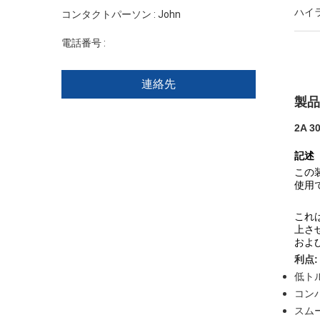
ハイ
コンタクトパーソン :
John
電話番号 :
+86 1346 401 9643
連絡先
製品
2A 
記述
この
使用
これ
上さ
およ
利点:
低ト
コン
スム