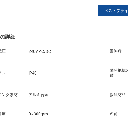
ベストプラ
の詳細
電圧
回路数
240V AC/DC
動的抵抗
ラス
IP40
値
ウィリアム
マーティン
JINPATのスリップ リング出現
ジング素材
アルミ合金
接触材料
に先に見る速い配達、良い業績お
ービス熱意、再度来る必要性注
。
る
速度
名前
0~300rpm