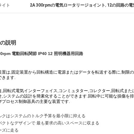
ライト
2A 300rpmの電気ロータリージョイント
,
12の回路の
の説明
300rpm 電動回転関節 IP40 12 照明機器用回路
装置は,固定装置から回転構造に電源またはデータを転送する際に,制限
できます.
は,回転式電気インターフェイス,コンミュタター,コレクター,回転式また
せ,システムの設計を簡素化することができます.回転中に可能な損傷を排
びプロセス制御器具の主要な装置です.
ルクはシステムのトルク予算を最小限に抑える
パクトなデザインで 最も要求の高いスペースに収まる
ーズに走る