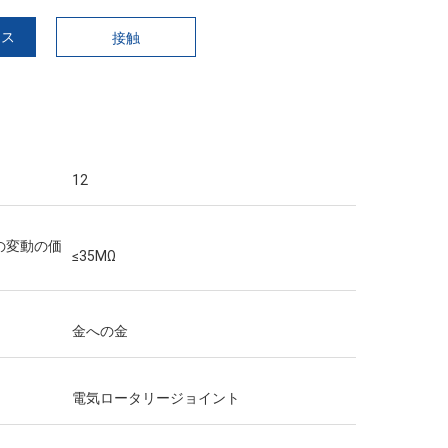
イス
接触
12
の変動の価
≤35MΩ
はよく、サ
金への金
意深く詰ま
電気ロータリージョイント