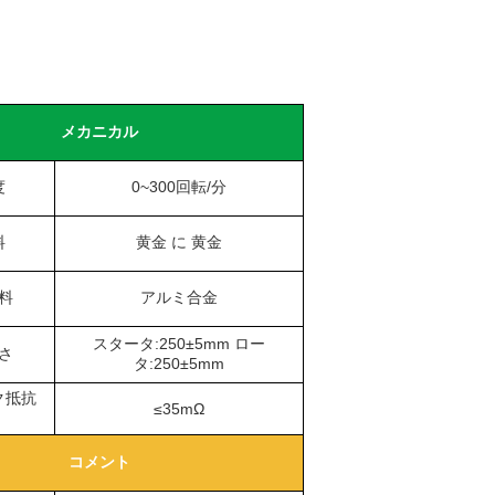
メカニカル
度
0~300回転/分
料
黄金 に 黄金
料
アルミ合金
スタータ:250±5mm ロー
さ
タ:250±5mm
ク抵抗
≤35mΩ
コメント