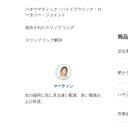
パネウマティック・ハイドラウリック・ロ
ータリー・ジョイント
統合されたスリップ リング
商品
スリップ リング解決
定位
IPク
ウィリアム
JINPATのスリップ リング出現はよく、サ
ハウ
い業績お
次の協同
ービス熱意、再度来る必要性注意深く詰ま
よび良質
る
作業