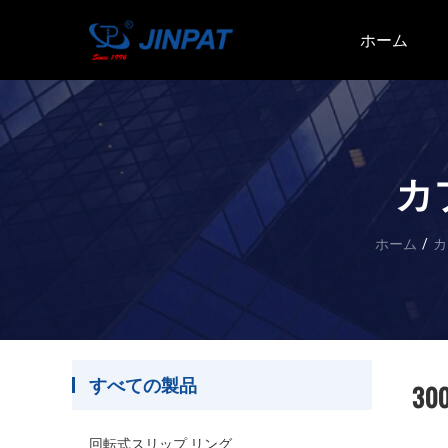
ホーム
カ
ホーム
/
カ
すべての製品
30
回転式スリップ リング