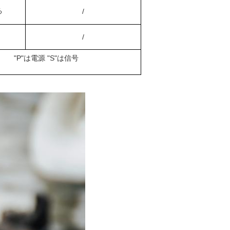
る
/
/
"P"は電源 "S"は信号