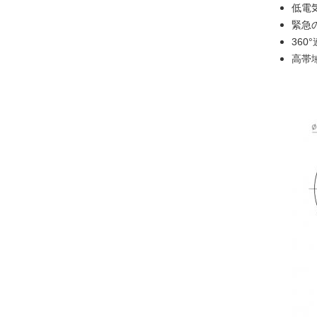
低電
緊急
360
高帯