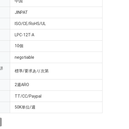
中国
JINPAT
ISO/CE/RoHS/UL
LPC-12T-A
10個
negotiable
詳
標準/要求あり次第
2週ARO
TT/CC/Paypal
50K単位/週