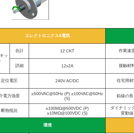
エレクトロニクス&電気
合計
作業速
12 CKT
キッ
ト
詳細
接触材
12x2A
定位電圧
住宅用材
240V AC/DC
≥500VAC@50Hz (P) ≥100VAC@50Hz
介電力強度
鉛線の長
(S)
ダイナミッ
≥100MΩ@500VDC (P)
断熱抵抗
≥10MΩ@100VDC (S)
変動値
環境