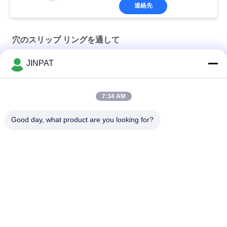
連絡先
穴のスリップ リングを通して
JINPAT
内部直径 60mm 透孔スリップリング
穴を通る電気スリップリング 300rpm 内径 50mm
7:34 AM
穴のスリップ シャフトによるIP54 JINPATは24を送信する巡回
Good day, what product are you looking for?
する信号をむなしく響く
人気カテゴリ
すべて
回転式スリップ リン
カプセルのスリップ 
グ
リング
信号のスリップ リン
繊維光学のロータリ