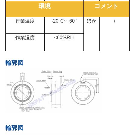
要
環境
コメント
求
作業温度
-20°C~+60°
ほか
/
し
作業湿度
≤60%RH
な
さ
輪郭図
い
地
図
輪郭図
PRIVACY