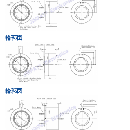
輪郭図
輪郭図