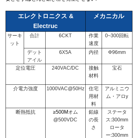
連
エレクトロニクス &
メカニカル
絡
Electruc
し
サーキ
合計
6CKT
作業
0~300回転
ット
速度
な
デット
6X5A
内径
Φ96mm
アイル
さ
定位電圧
240VAC/DC
接触
宝石
い
材料
介電力強度
1000VAC@50Hz
住宅
アルミニウ
用材
ム・アロ
y
引
料
用
断熱抵抗
≥500M
オム
鉛線
ステータ
@500VDC
の長
ス:300mm
を
さ
ロータ
ー:300mm