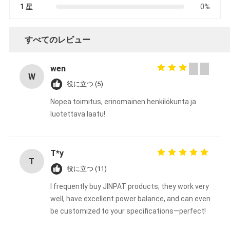
1 星
0%
すべてのレビュー
wen
W
役に立つ (5)
Nopea toimitus, erinomainen henkilökunta ja
luotettava laatu!
T*y
T
役に立つ (11)
I frequently buy JINPAT products; they work very
well, have excellent power balance, and can even
be customized to your specifications—perfect!