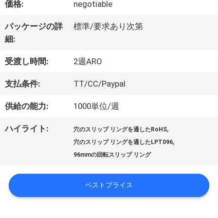
価格:
negotiable
パッケージの詳
標準/要求あり次第
私
細:
達
受渡し時間:
2週ARO
に
支払条件:
TT/CC/Paypal
つ
供給の能力:
1000単位/週
い
ハイライト:
,
穴のスリップ リングを通したRoHS
て
,
穴のスリップ リングを通したLPT096
96mmの回転スリップ リング
工
ベストプライス
場