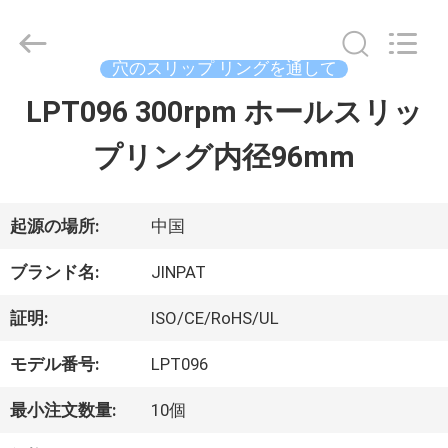
supplier.
Copyright
©
2016
穴のスリップ リングを通して
-
2026
LPT096 300rpm ホールスリッ
家
JINPAT
Electronics
プリング内径96mm
Co.,
Ltd.
製
All
Rights
Reserved.
品
起源の場所:
中国
ブランド名:
JINPAT
VR
証明:
ISO/CE/RoHS/UL
シ
モデル番号:
LPT096
ョ
最小注文数量:
10個
ー