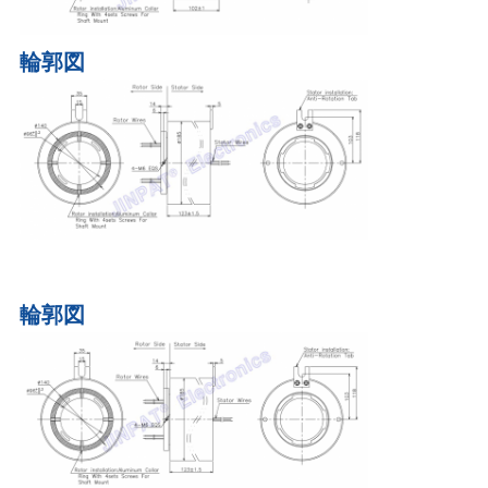
輪郭図
輪郭図