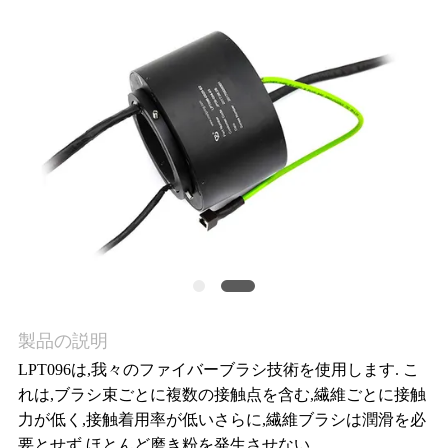
旅
行
品
質
管
理
私
製品の説明
LPT096は,我々のファイバーブラシ技術を使用します. こ
達
れは,ブラシ束ごとに複数の接触点を含む,繊維ごとに接触
力が低く,接触着用率が低いさらに,繊維ブラシは潤滑を必
に
要とせず,ほとんど磨き粉を発生させない.