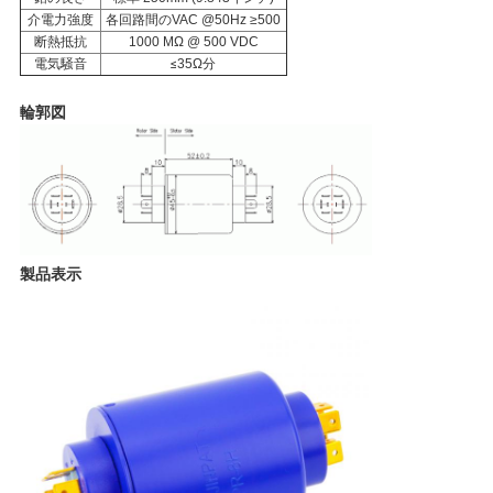
要
介電力強度
各回路間のVAC @50Hz ≥500
断熱抵抗
1000 MΩ @ 500 VDC
求
電気騒音
≤
35Ω分
し
輪郭図
な
さ
い
製品表示
地
図
PRIVACY