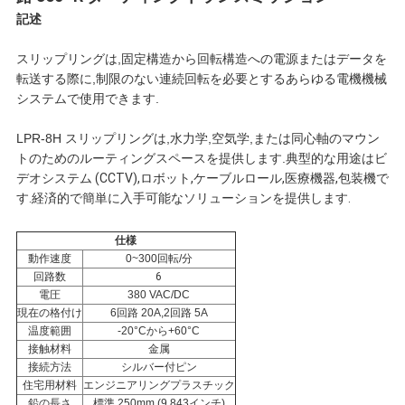
連
記述
絡
スリップリングは,固定構造から回転構造への電源またはデータを
転送する際に,制限のない連続回転を必要とするあらゆる電機機械
し
システムで使用できます.
な
LPR-8H スリップリングは,水力学,空気学,または同心軸のマウン
トのためのルーティングスペースを提供します.
典型的な用途はビ
デオシステム (CCTV),ロボット,ケーブルロール,医療機器,包装機で
さ
す.経済的で簡単に入手可能なソリューションを提供します.
い
仕様
動作速度
0~300回転/分
回路数
6
引
電圧
380 VAC/DC
現在の格付け
6回路 20A,2回路 5A
用
温度範囲
-20°Cから+60°C
接触材料
金属
接続方法
シルバー付ピン
を
住宅用材料
エンジニアリングプラスチック
鉛の長さ
標準 250mm (9.843インチ)