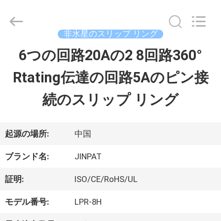
supplier.
Copyright
©
2016
非水星のスリップ リング
-
2026
6つの回路20Aの2 8回路360°
家
JINPAT
Electronics
Rtating伝達の回路5Aのピン接
Co.,
Ltd.
製
All
続のスリップ リング
Rights
Reserved.
品
起源の場所:
中国
VR
ブランド名:
JINPAT
シ
証明:
ISO/CE/RoHS/UL
ョ
モデル番号:
LPR-8H
ー