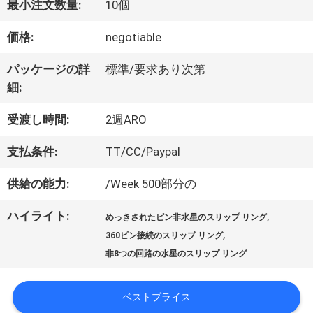
最小注文数量:
10個
価格:
negotiable
私
パッケージの詳
標準/要求あり次第
達
細:
に
受渡し時間:
2週ARO
つ
支払条件:
TT/CC/Paypal
い
供給の能力:
/Week 500部分の
て
ハイライト:
,
めっきされたピン非水星のスリップ リング
,
360ピン接続のスリップ リング
工
非8つの回路の水星のスリップ リング
場
ベストプライス