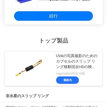
スリップ リング
続行
トップ製品
UVAの写真撮影のための
カプセルのスリップ リ
ング移動現在HDの映像
信号
negotiable MOQ:10個
連絡先
非水星のスリップ リング