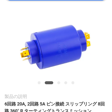
旅
行
品
質
管
理
私
達
製品の説明
6回路 20A, 2回路 5A ピン接続 スリップリング 8回
に
路 360° R ターティングトランスミッション