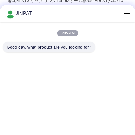
電気Pinのスリップ リング1000Mオーム非500 VDCの水星のス
リップ リング製造業者
JINPAT
産業機械ケーブル巻き枠の回転式スリップ リング300rpm 8回路
380V 5A 20A
8:05 AM
6つの回路20Aの2 8回路360° Rtating伝達の回路5Aのピン接続
Good day, what product are you looking for?
のスリップ リング
人気カテゴリ
すべて
回転式スリップ リン
カプセルのスリップ 
グ
リング
信号のスリップ リン
繊維光学のロータリ
グ
ージョイント
高周波スリップ リン
穴のスリップ リング
グ
を通して