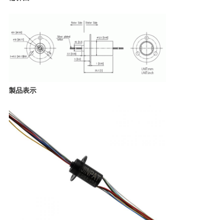
要
求
し
な
製品表示
さ
い
地
図
PRIVACY