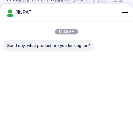
接点）
JINPAT
18回路 250 RPM カプセルスリップリング、金-金接触、メカニ
カルアームおよび生化学分析装置用
10:30 AM
ミニチュア スリップリング 6 サーキット カスタムソリューショ
Good day, what product are you looking for?
ン
人気カテゴリ
すべて
回転式スリップ リン
カプセルのスリップ 
グ
リング
信号のスリップ リン
繊維光学のロータリ
グ
ージョイント
高周波スリップ リン
穴のスリップ リング
グ
を通して