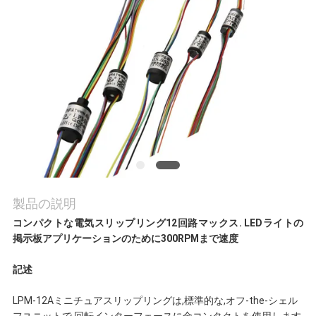
旅
行
品
質
管
理
製品の説明
コンパクトな電気スリップリング12回路マックス. LEDライトの
私
掲示板アプリケーションのために300RPMまで速度
達
記述
に
LPM-12Aミニチュアスリップリングは,標準的な,オフ-the-シェル