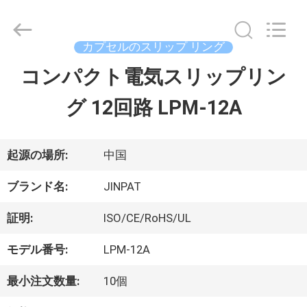
supplier.
Copyright
©
2016
カプセルのスリップ リング
-
2026
コンパクト電気スリップリン
家
JINPAT
Electronics
グ 12回路 LPM-12A
Co.,
Ltd.
製
All
Rights
Reserved.
品
起源の場所:
中国
ブランド名:
JINPAT
VR
証明:
ISO/CE/RoHS/UL
シ
モデル番号:
LPM-12A
ョ
最小注文数量:
10個
ー