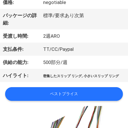
価格:
negotiable
パッケージの詳
標準/要求あり次第
私
細:
達
受渡し時間:
2週ARO
に
支払条件:
TT/CC/Paypal
つ
供給の能力:
500部分/週
い
ハイライト:
,
密集したスリップ リング
小さいスリップ リング
て
ベストプライス
工
場