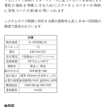
フユニットで,回転インターフェースに金コンタクトを使用します.
連
電気 の 接続 を 簡素 に する ため に,ステータ と ローター の 両側
に 彩色 コード の 鉛 線 が 用い られ ます.
絡
システムサイズ制限に対応する際の柔軟性も高く,4~6~12回路の
し
構成で提供されています.
な
仕様
動作速度
0~300回転/分
さ
サーキット
12
電圧
240 VAC/DC
定位電流
1回路あたり2アンパール
い
温度範囲
-20°Cから+60°C
連絡先
黄金 に 黄金
鉛の大きさ
30# 銀塗り銅
引
鉛の長さ
標準 250mm (9.843インチ)
介電力強度
各回路間のVAC @50Hz ≥500
断熱抵抗
1000 MΩ @ 500 VDC
用
電気騒音
1mΩ分
を
輪郭図