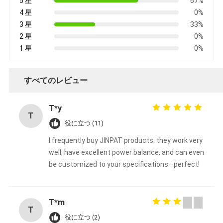
5 星
67%
4 星
0%
3 星
33%
2 星
0%
1 星
0%
すべてのレビュー
T*y
T
役に立つ (11)
I frequently buy JINPAT products; they work very
well, have excellent power balance, and can even
be customized to your specifications—perfect!
T*m
T
役に立つ (2)