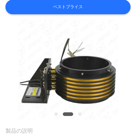
旅
ベストプライス
行
品
質
管
理
私
達
に
製品の説明