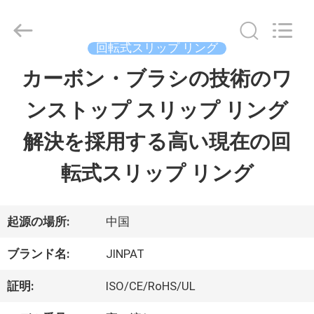
supplier.
Copyright
©
2016
回転式スリップ リング
-
2026
カーボン・ブラシの技術のワ
家
JINPAT
Electronics
ンストップ スリップ リング
Co.,
Ltd.
製
All
解決を採用する高い現在の回
Rights
Reserved.
品
転式スリップ リング
VR
起源の場所:
中国
シ
ブランド名:
JINPAT
ョ
証明:
ISO/CE/RoHS/UL
ー