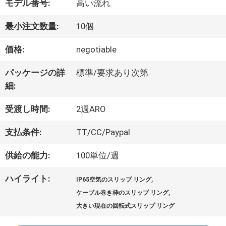
モデル番号:
高い流れ
最小注文数量:
10個
私
価格:
negotiable
達
パッケージの詳
標準/要求あり次第
に
細:
つ
受渡し時間:
2週ARO
い
支払条件:
TT/CC/Paypal
て
供給の能力:
100単位/週
ハイライト:
,
IP65空気のスリップ リング
工
,
ケーブル巻き枠のスリップ リング
場
大きい現在の回転式スリップ リング