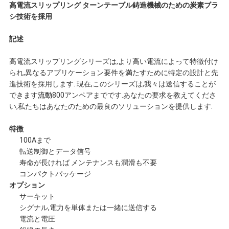
高電流スリップリング ターンテーブル鋳造機械のための炭素ブラ
連
シ技術を採用
絡
記述
し
高電流スリップリングシリーズは,より高い電流によって特徴付け
られ,異なるアプリケーション要件を満たすために特定の設計と先
な
進技術を採用します. 現在,このシリーズは,我々は送信することが
できます
流動
800アンペアまでです.あなたの要求を教えてくださ
さ
い,私たちはあなたのための最良のソリューションを提供します.
い
特徴
100Aまで
転送制御とデータ信号
引
寿命が長ければ メンテナンスも潤滑も不要
コンパクトパッケージ
オプション
用
サーキット
シグナル,電力を単体または一緒に送信する
を
電流と電圧