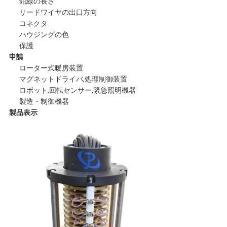
鉛線の長さ
要
リードワイヤの出口方向
コネクタ
求
ハウジングの色
保護
し
申請
ローター式暖房装置
な
マグネットドライバ,処理制御装置
ロボット,回転センサー,緊急照明機器
さ
製造・制御機器
製品表示
い
地
図
PRIVACY