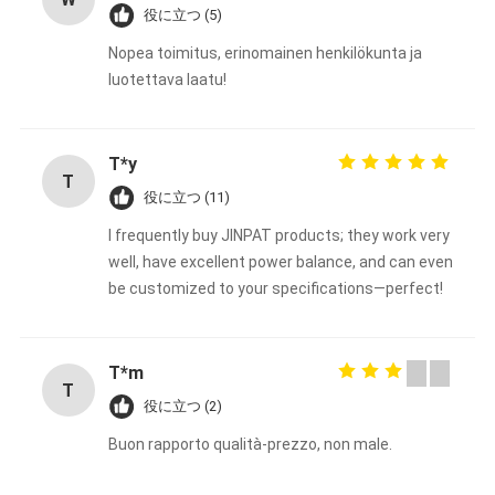
役に立つ (5)
Nopea toimitus, erinomainen henkilökunta ja
luotettava laatu!
T*y
T
役に立つ (11)
I frequently buy JINPAT products; they work very
well, have excellent power balance, and can even
be customized to your specifications—perfect!
T*m
T
役に立つ (2)
Buon rapporto qualità-prezzo, non male.