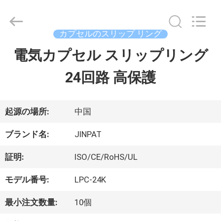
supplier.
Copyright
©
2016
カプセルのスリップ リング
-
2026
電気カプセル スリップリング
家
JINPAT
Electronics
24回路 高保護
Co.,
Ltd.
製
All
Rights
Reserved.
品
起源の場所:
中国
ブランド名:
JINPAT
VR
証明:
ISO/CE/RoHS/UL
シ
モデル番号:
LPC-24K
ョ
最小注文数量:
10個
ー