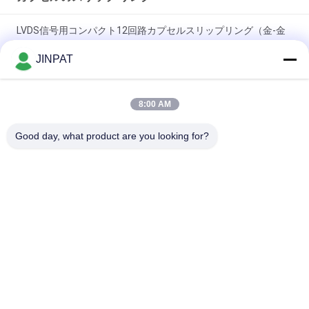
LVDS信号用コンパクト12回路カプセルスリップリング（金-金
接点）
JINPAT
18回路 250 RPM カプセルスリップリング、金-金接触、メカニ
カルアームおよび生化学分析装置用
8:00 AM
ミニチュア スリップリング 6 サーキット カスタムソリューショ
Good day, what product are you looking for?
ン
人気カテゴリ
すべて
回転式スリップ リン
カプセルのスリップ 
グ
リング
信号のスリップ リン
繊維光学のロータリ
グ
ージョイント