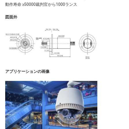
要
動作寿命 ≥50000裁判官から1000ランス
求
図面外
し
な
さ
い
アプリケーションの画像
地
図
PRIVACY