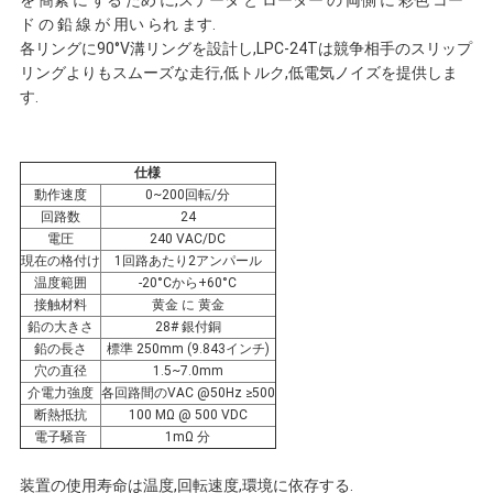
を 簡素 に する ため に,ステータ と ローター の 両側 に 彩色 コー
連
ド の 鉛 線 が 用い られ ます.
各リングに90°V溝リングを設計し,LPC-24Tは競争相手のスリップ
絡
リングよりもスムーズな走行,低トルク,低電気ノイズを提供しま
す.
し
な
仕様
動作速度
0~200回転/分
さ
回路数
24
電圧
240 VAC/DC
現在の格付け
1回路あたり2アンパール
い
温度範囲
-20°Cから+60°C
接触材料
黄金 に 黄金
鉛の大きさ
28# 銀付銅
引
鉛の長さ
標準 250mm (9.843インチ)
穴の直径
1.5~7.0mm
介電力強度
各回路間のVAC @50Hz ≥500
用
断熱抵抗
100 MΩ @ 500 VDC
電子騒音
1mΩ 分
を
装置の使用寿命は温度,回転速度,環境に依存する.