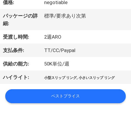
価格:
negotiable
パッケージの詳
標準/要求あり次第
私
細:
達
受渡し時間:
2週ARO
に
支払条件:
TT/CC/Paypal
つ
供給の能力:
50K単位/週
い
ハイライト:
,
小型スリップ リング
小さいスリップ リング
て
ベストプライス
工
場