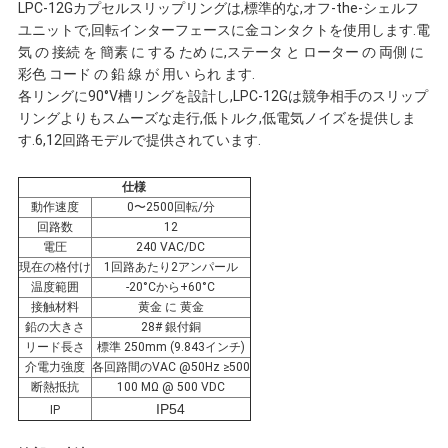
LPC-12Gカプセルスリップリングは,標準的な,オフ-the-シェルフ
連
ユニットで,回転インターフェースに金コンタクトを使用します.電
気 の 接続 を 簡素 に する ため に,ステータ と ローター の 両側 に
絡
彩色 コード の 鉛 線 が 用い られ ます.
各リングに90°V槽リングを設計し,LPC-12Gは競争相手のスリップ
し
リングよりもスムーズな走行,低トルク,低電気ノイズを提供しま
す.6,12回路モデルで提供されています.
な
仕様
さ
動作速度
0〜2500回転/分
回路数
12
い
電圧
240 VAC/DC
現在の格付け
1回路あたり2アンパール
温度範囲
-20°Cから+60°C
接触材料
黄金 に 黄金
引
鉛の大きさ
28# 銀付銅
リード長さ
標準 250mm (9.843インチ)
用
介電力強度
各回路間のVAC @50Hz ≥500
断熱抵抗
100 MΩ @ 500 VDC
を
IP54
IP