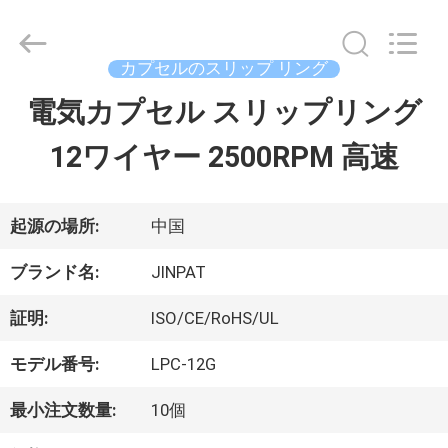
supplier.
Copyright
©
2016
カプセルのスリップ リング
-
2026
電気カプセル スリップリング
家
JINPAT
Electronics
12ワイヤー 2500RPM 高速
Co.,
Ltd.
製
All
Rights
Reserved.
品
起源の場所:
中国
ブランド名:
JINPAT
VR
証明:
ISO/CE/RoHS/UL
シ
モデル番号:
LPC-12G
ョ
最小注文数量:
10個
ー