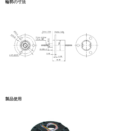
要
輪郭の寸法
求
し
な
さ
い
地
製品使用
図
PRIVACY