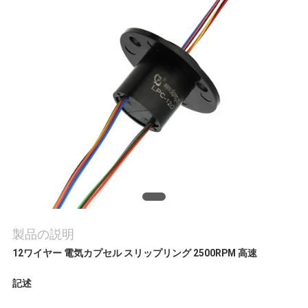
旅
行
品
質
管
理
私
製品の説明
12ワイヤー 電気カプセル スリップリング 2500RPM 高速
達
記述
に