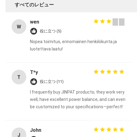
すべてのレビュー
wen
W
役に立つ (5)
Nopea toimitus, erinomainen henkilökunta ja
luotettava laatu!
T*y
T
役に立つ (11)
I frequently buy JINPAT products; they work very
well, have excellent power balance, and can even
be customized to your specifications—perfect!
John
J