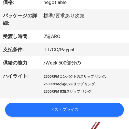
価格:
negotiable
パッケージの詳
標準/要求あり次第
私
細:
達
受渡し時間:
2週ARO
に
支払条件:
TT/CC/Paypal
つ
供給の能力:
/Week 500部分の
い
ハイライト:
,
2500RPMコンパクトのスリップ リング
て
,
2500RPM小さいスリップ リング
2500RPM電気スリップ リング
工
ベストプライス
場