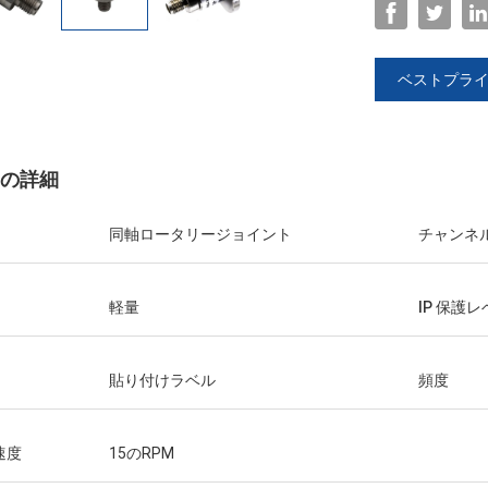
ベストプラ
の詳細
同軸ロータリージョイント
チャンネ
軽量
IP 保護
貼り付けラベル
頻度
速度
15のRPM