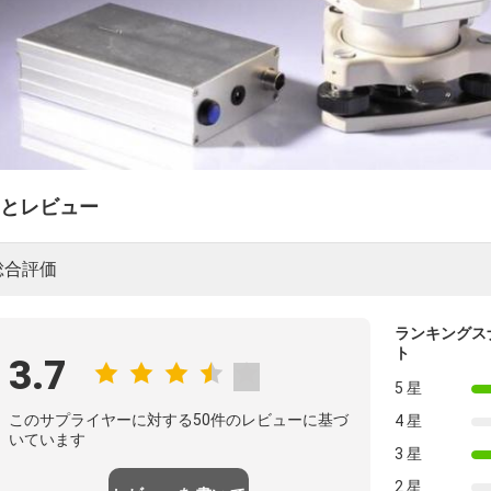
とレビュー
総合評価
ランキングス
ト
3.7
5 星
このサプライヤーに対する50件のレビューに基づ
4 星
いています
3 星
2 星