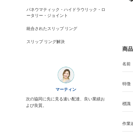
パネウマティック・ハイドラウリック・ロ
ータリー・ジョイント
統合されたスリップ リング
スリップ リング解決
商品
名前
特徴
ウィリアム
JINPATのスリップ リング出現はよく、サ
い業績お
ービス熱意、再度来る必要性注意深く詰ま
標識
る
作業