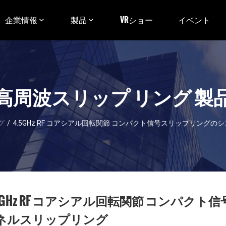
企業情報
製品
VRショー
イベント
高周波スリップ リング 製
グ
/
4.5GHz RF コアシアル回転関節 コンパクト信号スリップリング
.5GHz RF コアシアル回転関節 コンパ
ネルスリップリング