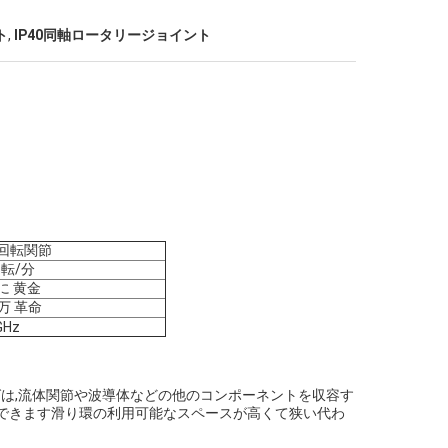
ト
,
IP40同軸ロータリージョイント
回転関節
回転/分
に 黄金
0万 革命
GHz
グは,流体関節や波導体などの他のコンポーネントを収容す
できます滑り環の利用可能なスペースが高くて狭い代わ