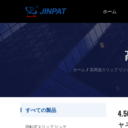
ホーム
ホーム
/
高周波スリップ リン
すべての製品
4
ャ
回転式スリップ リング