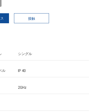
イス
接触
ル
シングル
レベル
IP 40
2GHz