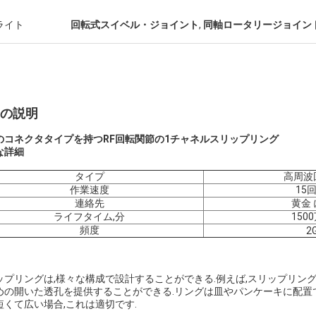
ライト
回転式スイベル・ジョイント
,
同軸ロータリージョイン
の説明
のコネクタタイプを持つRF回転関節の1チャネルスリップリング
な詳細
タイプ
高周波
作業速度
15
連絡先
黄金 
ライフタイム,分
150
頻度
2
ップリングは,様々な構成で設計することができる.例えば,スリップリン
めの開いた透孔を提供することができる.リングは皿やパンケーキに配置
短くて広い場合,これは適切です.