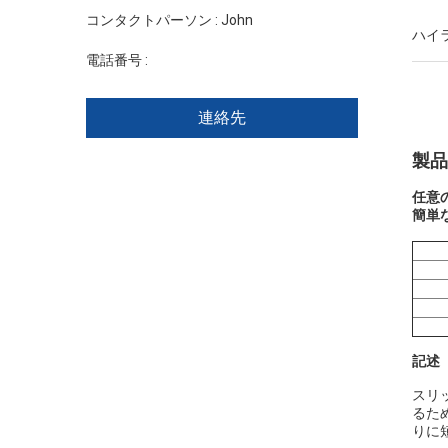
コンタクトパーソン :
John
ハイ
電話番号 :
+86 1346 401 9643
連絡先
製品
任意
簡単
記述
スリ
るた
りに