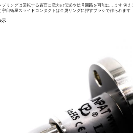
ップリングは回転する表面に電力の伝送や信号回路を可能にします 例えば
と宇宙衛星スライドコンタクトは金属リングに押すブラシで作られます
表示