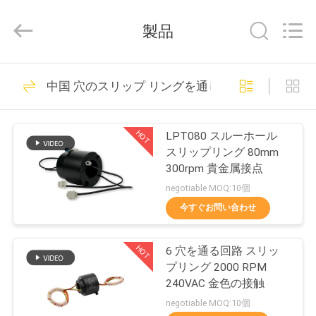
supplier.
Copyright
©
製品
2016
-
2026
JINPAT
Electronics
家
39
Co.,
中国 穴のスリップ リングを通して
Ltd.
回転式スリップ リ
All
Rights
Reserved.
製
ング
HOT
LPT080 スルーホール
品
スリップリング 80mm
300rpm 貴金属接点
negotiable MOQ:10個
VR
今すぐお問い合わせ
シ
141
カプセルのスリッ
HOT
ョ
6 穴を通る回路 スリッ
プリング 2000 RPM
ー
プ リング
240VAC 金色の接触
negotiable MOQ:10個