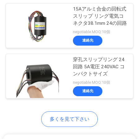
15Aアルミ合金の回転式
い
8
スリップ リング電気コ
高い現在のスリッ
ネクタ38.1mm 24の回路
地
negotiable MOQ:10個
プ リング
連絡先
図
穿孔スリップリング 24
PRIVACY
回路 5A電圧 240VAC コ
ンパクトサイズ
POLICY
5
negotiable MOQ:10個
スリップ リング部
連絡先
品
多くを見て下さい