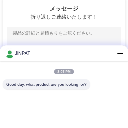
10
メッセージ
非水星のスリップ
折り返しご連絡いたします！
リング
JINPAT
10
3:07 PM
パネウマティッ
Good day, what product are you looking for?
ク・ハイドラウリ
人気カテゴリ
すべて
ック・ロータリ
回転式スリップ リン
カプセルのスリップ 
ー・ジョイント
グ
リング
9