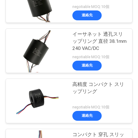
negotiable MOQ:10個
品
連絡先
28
質
高周波スリップ リ
管
イーサネット 透孔スリ
ップリング 直径 38.1mm
ング
理
240 VAC/DC
negotiable MOQ:10個
連絡先
私
達
高精度 コンパクト スリ
153
ップリング
に
穴のスリップ リン
連
negotiable MOQ:10個
グを通して
連絡先
絡
し
コンパクト 穿孔 スリッ