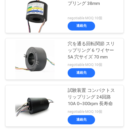
な
プリング 38mm
21
さ
negotiable MOQ:10個
別のスリップ リン
い
連絡先
グ
穴を通る回転関節 スリ
引
ップリング 6 ワイヤー
5A 穴サイズ 70 mm
用
negotiable MOQ:10個
を
連絡先
36
要
パンケーキ スリッ
試験装置 コンパクトス
求
リップリング 24回路
プ リング
し
10A 0~300rpm 長寿命
negotiable MOQ:10個
な
連絡先
さ