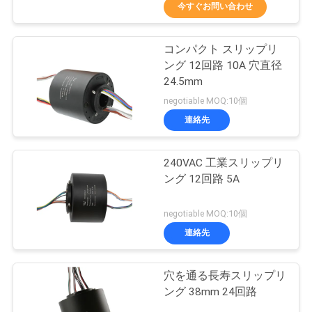
今すぐお問い合わせ
私
達
コンパクト スリップリ
15
ング 12回路 10A 穴直径
に
信号のスリップ リ
24.5mm
つ
negotiable MOQ:10個
ング
連絡先
い
て
240VAC 工業スリップリ
ング 12回路 5A
工
26
negotiable MOQ:10個
場
繊維光学のロータリ
連絡先
旅
ージョイント
穴を通る長寿スリップリ
行
ング 38mm 24回路