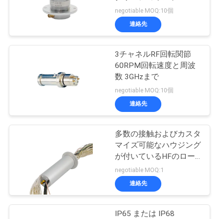
の頻度
negotiable MOQ:10個
品
連絡先
質
管
3チャネルRF回転関節
60RPM回転速度と周波
理
数 3GHzまで
negotiable MOQ:10個
連絡先
私
達
多数の接触およびカスタ
マイズ可能なハウジング
に
が付いているHFのロー
連
タリージョイントによっ
negotiable MOQ:1
て統合される電気スリッ
連絡先
絡
プ リング
し
IP65 または IP68