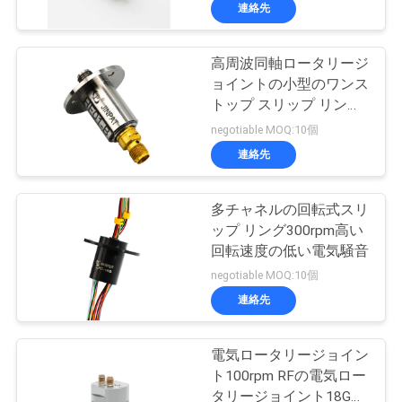
連絡先
私
達
高周波同軸ロータリージ
ョイントの小型のワンス
に
トップ スリップ リング
つ
解決
negotiable MOQ:10個
連絡先
い
て
多チャネルの回転式スリ
ップ リング300rpm高い
回転速度の低い電気騒音
工
negotiable MOQ:10個
場
連絡先
旅
電気ロータリージョイン
行
ト100rpm RFの電気ロー
タリージョイント18GHz