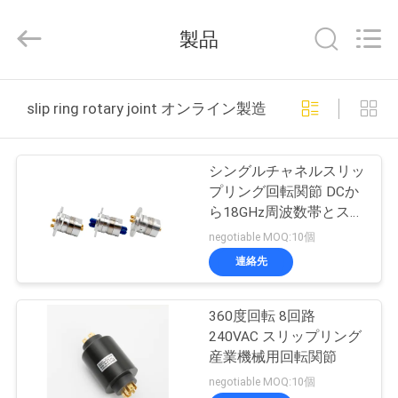
supplier.
Copyright
©
製品
2016
-
2026
JINPAT
Electronics
家
Co.,
slip ring rotary joint オンライン製造
Ltd.
All
Rights
Reserved.
製
シングルチャネルスリッ
品
プリング回転関節 DCか
ら18GHz周波数帯とステ
ンレス鋼ケース
negotiable MOQ:10個
VR
連絡先
シ
ョ
360度回転 8回路
240VAC スリップリング
ー
産業機械用回転関節
negotiable MOQ:10個