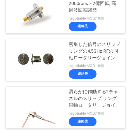
な
2000rpm, > 2億回転, 高
周波回転関節
さ
negotiable MOQ:10個
い
連絡先
密集した信号のスリップ
引
リングの4.5GHz RFの同
軸ロータリージョイント
用
のデュアル・チャネル
negotiable MOQ:10個
を
スリップ リング
連絡先
要
滑らかに作動する2チャ
求
ネルのスリップ リング
し
同軸ロータリージョイン
トおよび信頼性
negotiable MOQ:10個
な
連絡先
さ