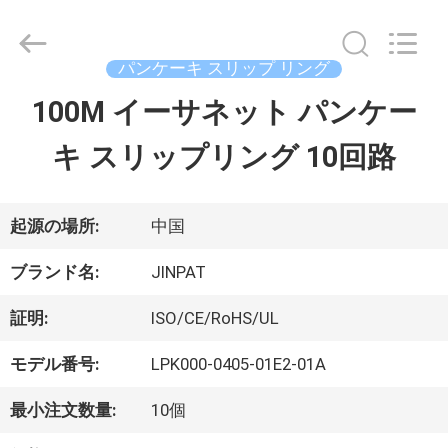
supplier.
Copyright
©
2016
パンケーキ スリップ リング
-
2026
100M イーサネット パンケー
家
JINPAT
Electronics
キ スリップリング 10回路
Co.,
Ltd.
製
All
Rights
Reserved.
品
起源の場所:
中国
ブランド名:
JINPAT
VR
証明:
ISO/CE/RoHS/UL
シ
モデル番号:
LPK000-0405-01E2-01A
ョ
最小注文数量:
10個
ー