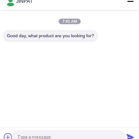
JINPAT
PCBの高い現在のスリップ リング コレクター電気共同300rpm
380vacのアルミ合金
7:41 AM
現在の12Aおよび100Mのイーサネット信号を送信する8つの回
Good day, what product are you looking for?
路のパンケーキ スリップ リング
人気カテゴリ
すべて
回転式スリップ リン
カプセルのスリップ 
グ
リング
信号のスリップ リン
繊維光学のロータリ
グ
ージョイント
高周波スリップ リン
穴のスリップ リング
グ
を通して
パンケーキ スリッ