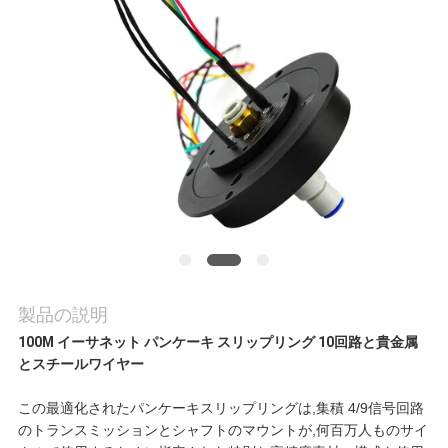
旅
行
品
質
管
理
製品の説明
私
100M イーサネット パンケーキ スリップリング 10回路と貴金属
とスチールワイヤー
達
この最適化されたパンケーキスリップリングは,集積 4/9信号回路
に
のトランスミッションとシャフトのマウントが,何百万人ものサイ