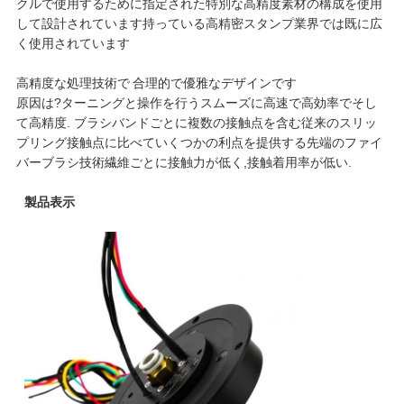
クルで使用するために指定された特別な高精度素材の構成を使用
連
して設計されています
持っている
高精密スタンプ業界では既に広
く使用されています
絡
高精度な処理技術で 合理的で優雅なデザインです
し
原因は?
ターニングと操作を行う
スムーズに
高速で高効率で
そし
て
高精度. ブラシバンドごとに複数の接触点を含む従来のスリッ
な
プリング接触点に比べていくつかの利点を提供する先端のファイ
バーブラシ技術繊維ごとに接触力が低く,接触着用率が低い.
さ
製品表示
い
引
用
を