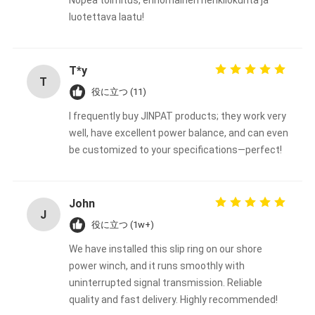
Nopea toimitus, erinomainen henkilökunta ja
luotettava laatu!
T*y
T
役に立つ (11)
I frequently buy JINPAT products; they work very
well, have excellent power balance, and can even
be customized to your specifications—perfect!
John
J
役に立つ (1w+)
We have installed this slip ring on our shore
power winch, and it runs smoothly with
uninterrupted signal transmission. Reliable
quality and fast delivery. Highly recommended!