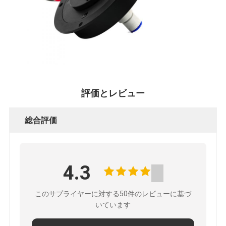
要
求
し
な
評価とレビュー
さ
い
総合評価
地
4.3
図
このサプライヤーに対する50件のレビューに基づ
いています
PRIVACY