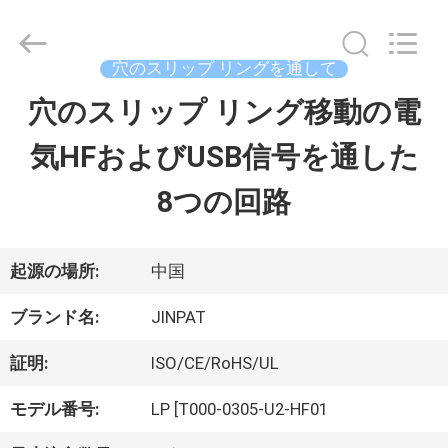
supplier.
Copyright
©
2016
穴のスリップ リングを通して
-
2026
穴のスリップ リング移動の電
家
JINPAT
Electronics
気HFおよびUSB信号を通した
Co.,
Ltd.
製
All
8つの回路
Rights
Reserved.
品
起源の場所:
中国
VR
ブランド名:
JINPAT
シ
証明:
ISO/CE/RoHS/UL
ョ
モデル番号:
LP [T000-0305-U2-HF01
ー