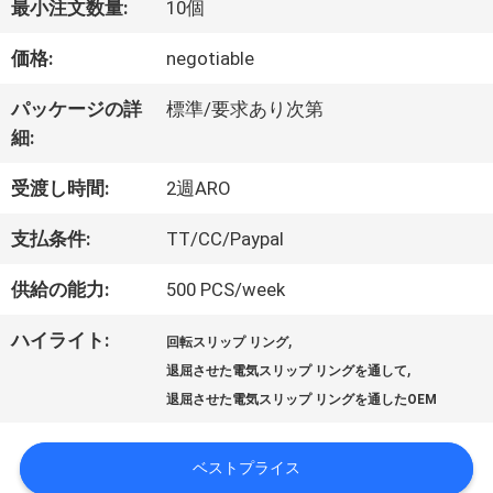
最小注文数量:
10個
価格:
negotiable
私
パッケージの詳
標準/要求あり次第
達
細:
に
受渡し時間:
2週ARO
つ
支払条件:
TT/CC/Paypal
い
供給の能力:
500 PCS/week
て
ハイライト:
,
回転スリップ リング
,
退屈させた電気スリップ リングを通して
工
退屈させた電気スリップ リングを通したOEM
場
ベストプライス