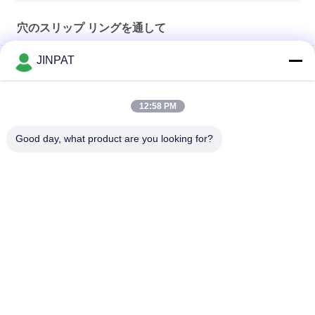
穴のスリップ リングを通して
JINPAT
内部直径 60mm 透孔スリップリング
穴を通る電気スリップリング 300rpm 内径 50mm
12:58 PM
穴のスリップ シャフトによるIP54 JINPATは24を送信する巡回
Good day, what product are you looking for?
する信号をむなしく響く
人気カテゴリ
すべて
回転式スリップ リン
カプセルのスリップ 
グ
リング
信号のスリップ リン
繊維光学のロータリ
グ
ージョイント