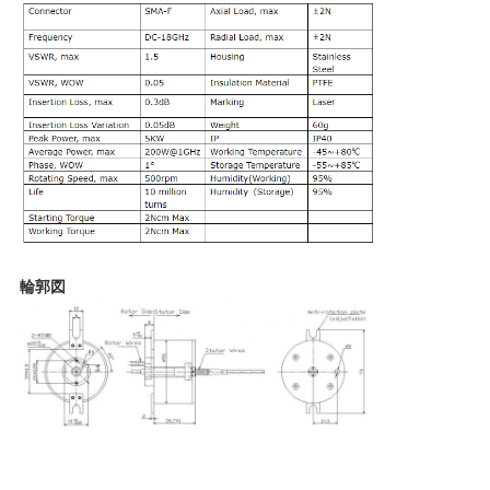
要
求
し
な
さ
い
輪郭図
地
図
PRIVACY