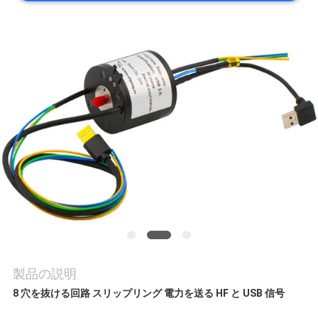
旅
行
品
質
管
理
私
達
製品の説明
8 穴を抜ける回路 スリップリング 電力を送る HF と USB 信号
に