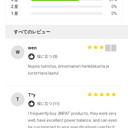
2 星
0%
1 星
0%
すべてのレビュー
wen
W
役に立つ (5)
Nopea toimitus, erinomainen henkilökunta ja
luotettava laatu!
T*y
T
役に立つ (11)
I frequently buy JINPAT products; they work very
well, have excellent power balance, and can even
be customized to your specifications—perfect!