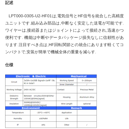
記述
連
LPT000-0305-U2-HF01は,電気信号とHF信号を統合した高精度
絡
ユニットです.組み込み部品は,中断なく安定した送電が可能です.
ワイヤーは,接続器またはジョイントによって接続され,迅速かつ
し
便利です. 機能は中断やデータパッケージ損失なしに信頼性があ
な
ります.注目すべき点は,HF回転関節との統合にあります軽くてコ
ンパクトで,安装が簡単で機械全体の重量を減らす.
さ
仕様
い
引
用
を