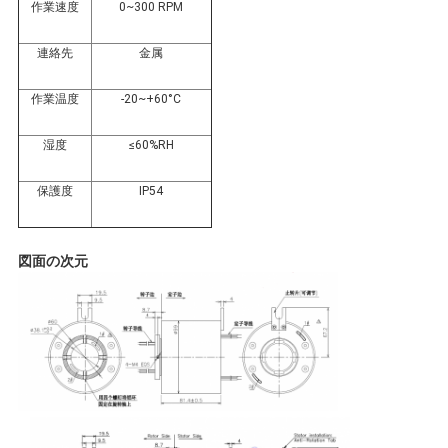
要
作業速度
0~300 RPM
求
連絡先
金属
し
作業温度
-20~+60°C
な
湿度
≤60%RH
さ
保護度
IP54
い
図面の次元
地
図
PRIVACY