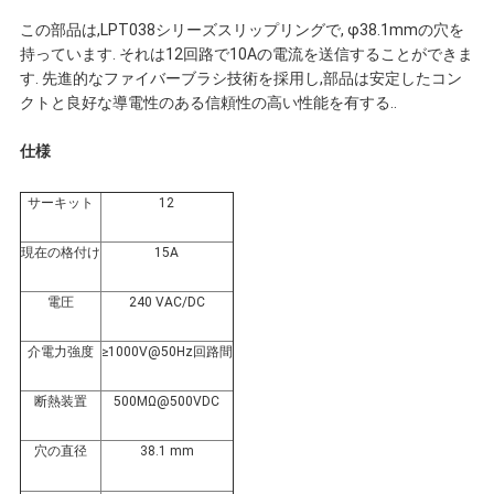
連
この部品は,LPT038シリーズスリップリングで, φ38.1mmの穴を
持っています. それは12回路で10Aの電流を送信することができま
絡
す. 先進的なファイバーブラシ技術を採用し,部品は安定したコン
クトと良好な導電性のある信頼性の高い性能を有する..
し
仕様
な
サーキット
12
さ
現在の格付け
15A
い
電圧
240 VAC/DC
引
介電力強度
≥1000V@50Hz回路間
用
断熱装置
500MΩ@500VDC
を
穴の直径
38.1 mm