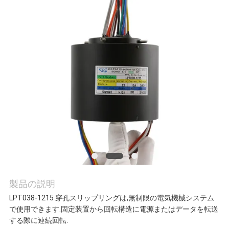
旅
行
品
質
管
理
私
製品の説明
達
LPT038-1215 穿孔スリップリングは,無制限の電気機械システム
で使用できます.固定装置から回転構造に電源またはデータを転送
に
する際に連続回転.