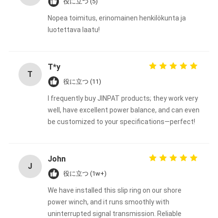
役に立つ (5)
Nopea toimitus, erinomainen henkilökunta ja
luotettava laatu!
T*y
T
役に立つ (11)
I frequently buy JINPAT products; they work very
well, have excellent power balance, and can even
be customized to your specifications—perfect!
John
J
役に立つ (1w+)
We have installed this slip ring on our shore
power winch, and it runs smoothly with
uninterrupted signal transmission. Reliable