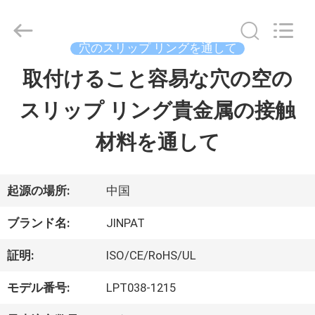
supplier.
Copyright
©
2016
穴のスリップ リングを通して
-
2026
取付けること容易な穴の空の
家
JINPAT
Electronics
スリップ リング貴金属の接触
Co.,
Ltd.
製
All
材料を通して
Rights
Reserved.
品
起源の場所:
中国
VR
ブランド名:
JINPAT
シ
証明:
ISO/CE/RoHS/UL
ョ
モデル番号:
LPT038-1215
ー