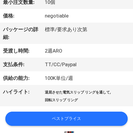
最小注文数量:
10個
価格:
negotiable
私
パッケージの詳
標準/要求あり次第
達
細:
に
受渡し時間:
2週ARO
つ
支払条件:
TT/CC/Paypal
い
供給の能力:
100K単位/週
て
ハイライト:
,
退屈させた電気スリップ リングを通して
回転スリップ リング
工
ベストプライス
場