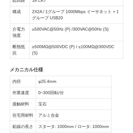
総回路
16 CKT
構成
2X2A / 1グループ 1000Mbps イーサネット + 1
グループ USB20
介電力
≥500VAC@50Hz (P) /300VAC@50Hz (S)
強度
断熱抵
≥500MΩ@500VDC (P) / ≥100MΩ@300VDC
抗
(S)
メカニカル仕様
内径
φ25.4mm
作業速度
0~300回転/分
接触材料
宝石
住宅用材料
アルミ合金
鉛線の長さ
スタータ: 1000mm / ロータ: 1000mm