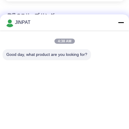
信号のスリップ リング
JINPAT
USB2.0対応11回路ハイブリッドスリップリング 24VAC 300rpm
4:38 AM
シグナル スリップリング IP54 2回路 1.5A VR スリップリング
Good day, what product are you looking for?
高画質HDMI信号スリップリング
人気カテゴリ
すべて
回転式スリップ リン
カプセルのスリップ 
グ
リング
信号のスリップ リン
繊維光学のロータリ
グ
ージョイント