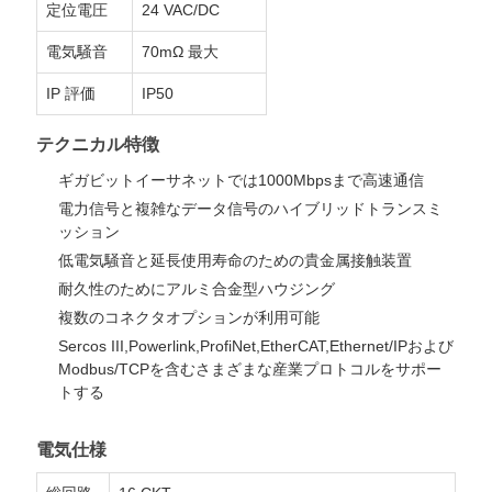
要
定位電圧
24 VAC/DC
電気騒音
70mΩ 最大
求
IP 評価
IP50
し
テクニカル特徴
な
ギガビットイーサネットでは1000Mbpsまで高速通信
さ
電力信号と複雑なデータ信号のハイブリッドトランスミ
ッション
い
低電気騒音と延長使用寿命のための貴金属接触装置
耐久性のためにアルミ合金型ハウジング
複数のコネクタオプションが利用可能
SITEMAP
Sercos III,Powerlink,ProfiNet,EtherCAT,Ethernet/IPおよび
Modbus/TCPを含むさまざまな産業プロトコルをサポー
トする
PRIVACY
電気仕様
POLICY