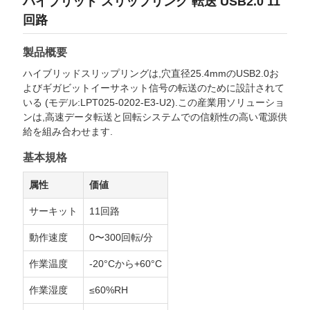
ハイブリッド スリップリング 転送 USB2.0 11
連
回路
絡
製品概要
ハイブリッドスリップリングは,穴直径25.4mmのUSB2.0お
し
よびギガビットイーサネット信号の転送のために設計されて
いる (モデル:LPT025-0202-E3-U2).この産業用ソリューショ
な
ンは,高速データ転送と回転システムでの信頼性の高い電源供
給を組み合わせます.
さ
基本規格
い
属性
価値
サーキット
11回路
引
動作速度
0〜300回転/分
用
作業温度
-20°Cから+60°C
を
作業湿度
≤60%RH