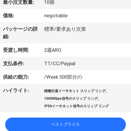
最小注文数量:
10個
価格:
negotiable
私
パッケージの詳
標準/要求あり次第
達
細:
に
受渡し時間:
2週ARO
つ
支払条件:
TT/CC/Paypal
い
供給の能力:
/Week 500部分の
て
ハイライト:
,
雑種伝達イーサネット スリップ リング
,
1000Mbps信号のスリップ リング
工
IP50イーサネット信号のスリップ リング
場
ベストプライス