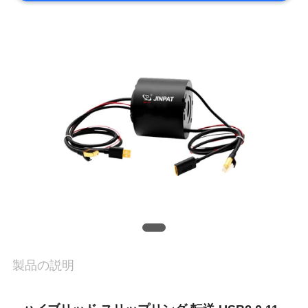
旅
行
品
質
管
理
私
達
製品の説明
に