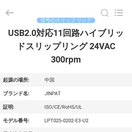
supplier.
Copyright
©
2016
信号のスリップ リング
-
2026
USB2.0対応11回路ハイブリッ
家
JINPAT
Electronics
ドスリップリング 24VAC
Co.,
Ltd.
製
All
300rpm
Rights
Reserved.
品
起源の場所:
中国
VR
ブランド名:
JINPAT
シ
証明:
ISO/CE/RoHS/UL
ョ
モデル番号:
LPT025-0202-E3-U2
ー