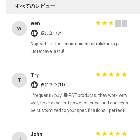
すべてのレビュー
wen
W
役に立つ (5)
Nopea toimitus, erinomainen henkilökunta ja
luotettava laatu!
T*y
T
役に立つ (11)
I frequently buy JINPAT products; they work very
well, have excellent power balance, and can even
be customized to your specifications—perfect!
John
J