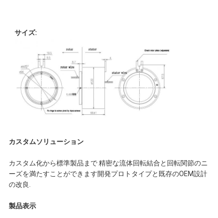
要
求
サイズ:
し
な
さ
い
カスタムソリューション
地
カスタム化から標準製品まで 精密な流体回転結合と回転関節のニ
図
ーズを満たすことができます開発プロトタイプと既存のOEM設計
の改良.
製品表示
PRIVACY