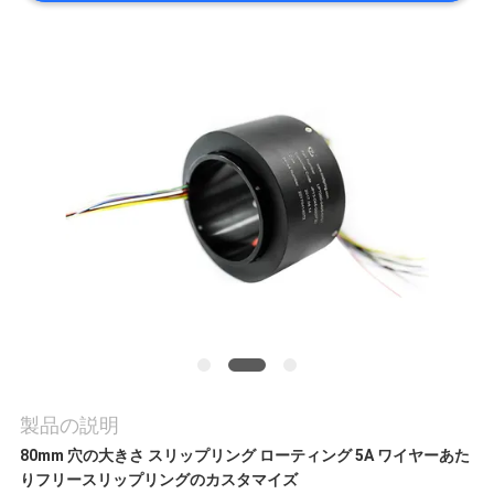
旅
行
品
質
管
理
私
達
製品の説明
80mm 穴の大きさ スリップリング ローティング 5A ワイヤーあた
に
り
フリースリップリングのカスタマイズ