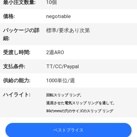
最小注文数量:
10個
価格:
negotiable
私
パッケージの詳
標準/要求あり次第
達
細:
に
受渡し時間:
2週ARO
つ
支払条件:
TT/CC/Paypal
い
供給の能力:
1000単位/週
て
ハイライト:
,
回転スリップ リング
,
退屈させた電気スリップ リングを通して
工
80のmmの穴のサイズのスリップ リング
場
ベストプライス