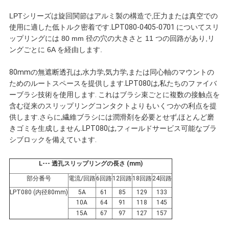
連
LPTシリーズは
旋回関節はアルミ製の構造で,圧力または真空での
使用に適した低トルク密着です.
LPT080-0405-0701 について
スリ
絡
ップリングには 80 mm 径の穴の大きさと 11 つの回路があり,リ
ングごとに 6A を経由します.
し
80mmの無遮断透孔は,水力学,気力学,または同心軸のマウントの
な
ためのルートスペースを提供します.LPT080は,私たちのファイバ
ーブラシ技術を使用します. これはブラシ束ごとに複数の接触点を
さ
含む従来のスリップリングコンタクトよりもいくつかの利点を提
供します.さらに,繊維ブラシには潤滑剤を必要とせず,ほとんど磨
い
きゴミを生成しません.LPT080は,フィールドサービス可能なブラ
シブロックを備えています.
引
L--- 透孔スリップリングの長さ (mm)
部分番号
電流/回路
6回路
12回路
18回路
24回路
用
LPT080 (内径80mm)
5A
61
85
129
133
10A
64
91
118
145
を
15A
67
97
127
157