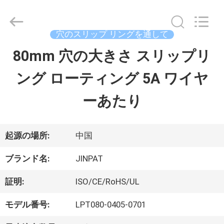
supplier.
Copyright
©
2016
穴のスリップ リングを通して
-
2026
80mm 穴の大きさ スリップリ
家
JINPAT
Electronics
ング ローティング 5A ワイヤ
Co.,
Ltd.
製
All
ーあたり
Rights
Reserved.
品
起源の場所:
中国
VR
ブランド名:
JINPAT
シ
証明:
ISO/CE/RoHS/UL
ョ
モデル番号:
LPT080-0405-0701
ー