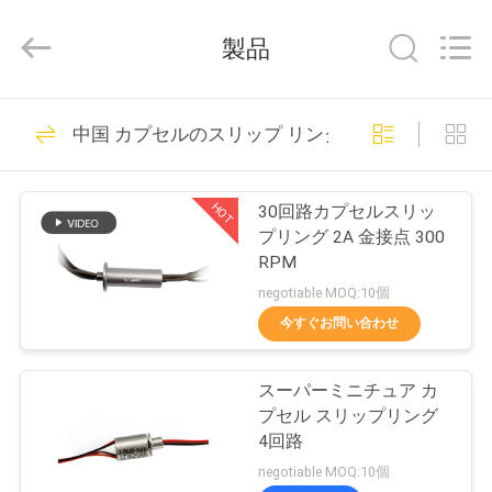
supplier.
Copyright
©
製品
2016
-
2026
JINPAT
Electronics
家
39
Co.,
中国 カプセルのスリップ リング
Ltd.
回転式スリップ リ
All
Rights
Reserved.
製
ング
HOT
30回路カプセルスリッ
品
プリング 2A 金接点 300
RPM
negotiable MOQ:10個
VR
今すぐお問い合わせ
シ
141
カプセルのスリッ
ョ
スーパーミニチュア カ
プセル スリップリング
ー
プ リング
4回路
negotiable MOQ:10個