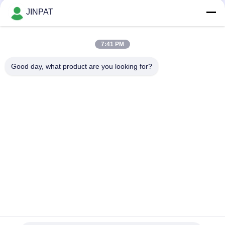
10
JINPAT
非水星のスリップ
7:41 PM
リング
Good day, what product are you looking for?
人気カテゴリ
すべて
回転式スリップ リン
カプセルのスリップ 
10
グ
リング
パネウマティッ
信号のスリップ リン
繊維光学のロータリ
ク・ハイドラウリ
グ
ージョイント
高周波スリップ リン
穴のスリップ リング
ック・ロータリ
グ
を通して
ー・ジョイント
パンケーキ スリッ
別のスリップ リング
プ リング
9