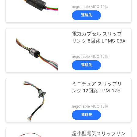
negotiable MOQ:10個
品
連絡先
28
質
高周波スリップ リ
管
電気カプセル スリップ
リング 8回路 LPMS-08A
ング
理
negotiable MOQ:10個
連絡先
私
達
ミニチュア スリップリ
153
ング 12回路 LPM-12H
に
穴のスリップ リン
連
negotiable MOQ:10個
グを通して
連絡先
絡
し
超小型電気スリップリン