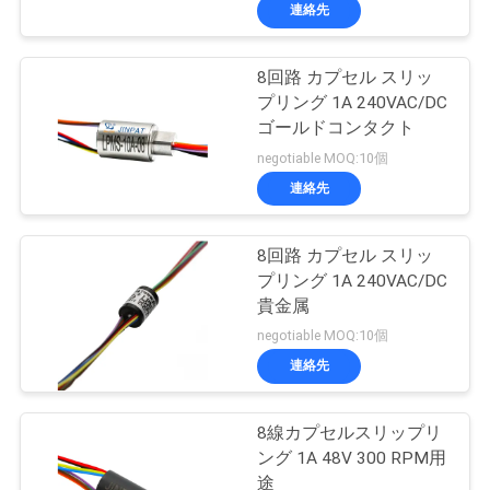
連絡先
私
達
8回路 カプセル スリッ
15
プリング 1A 240VAC/DC
に
信号のスリップ リ
ゴールドコンタクト
つ
negotiable MOQ:10個
ング
連絡先
い
て
8回路 カプセル スリッ
プリング 1A 240VAC/DC
貴金属
工
26
negotiable MOQ:10個
場
繊維光学のロータリ
連絡先
旅
ージョイント
8線カプセルスリップリ
行
ング 1A 48V 300 RPM用
途