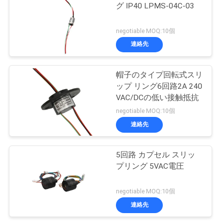
な
グ IP40 LPMS-04C-03
21
さ
negotiable MOQ:10個
別のスリップ リン
い
連絡先
グ
帽子のタイプ回転式スリ
引
ップ リング6回路2A 240
VAC/DCの低い接触抵抗
用
negotiable MOQ:10個
を
連絡先
36
要
パンケーキ スリッ
5回路 カプセル スリッ
求
プリング 5VAC電圧
プ リング
し
negotiable MOQ:10個
な
連絡先
さ