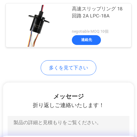
高速スリップリング 18
い
8
回路 2A LPC-18A
高い現在のスリッ
地
negotiable MOQ:10個
プ リング
連絡先
図
PRIVACY
多くを見て下さい
POLICY
5
スリップ リング部
メッセージ
品
折り返しご連絡いたします！