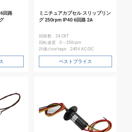
6回路
ミニチュアカプセル スリップリン
グ
グ 250rpm IP40 6回路 2A
回路数: : 24 CKT
回転速度: : 0～250rpm
評価のvoitage: : 240V AC/DC
ス
ベストプライス