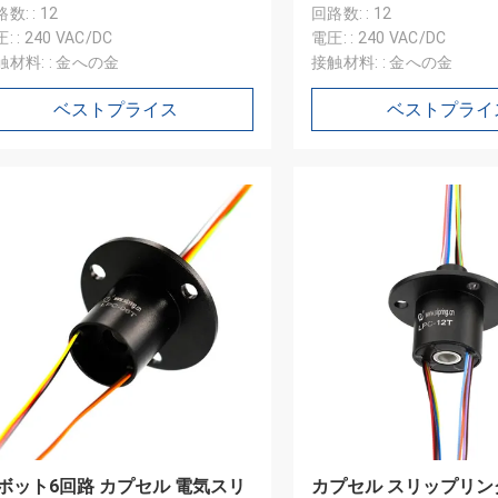
数: : 12
回路数: : 12
: : 240 VAC/DC
電圧: : 240 VAC/DC
触材料: : 金への金
接触材料: : 金への金
ベストプライス
ベストプライ
ウィリアム
Tのスリップ リング出現はよく、サ
意、再度来る必要性注意深く詰ま
ボット6回路 カプセル 電気スリ
カプセル スリップリング I