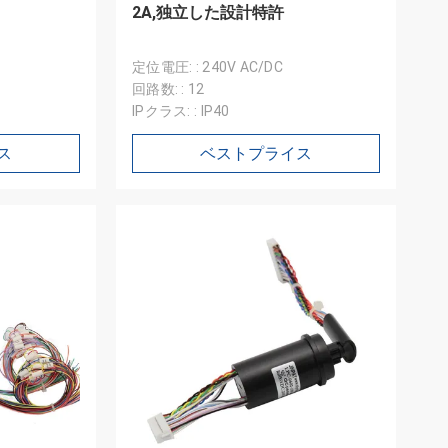
2A,独立した設計特許
定位電圧: : 240V AC/DC
回路数: : 12
IPクラス: : IP40
ス
ベストプライス