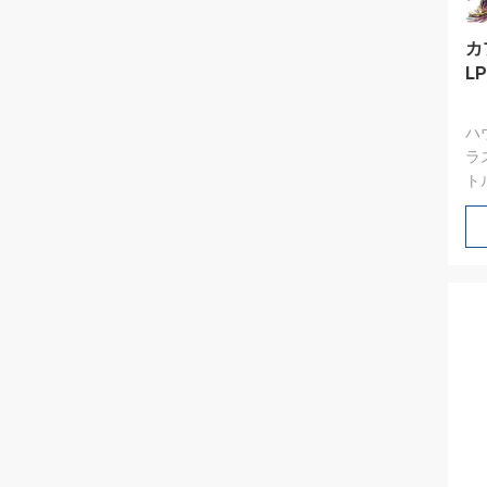
カ
LP
ハ
ラ
トル
ワイ