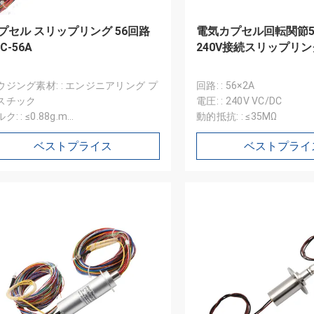
プセル スリップリング 56回路
電気カプセル回転関節5
C-56A
240V接続スリップリン
ウジング素材: : エンジニアリング プ
回路: : 56×2A
スチック
電圧: : 240V VC/DC
ク: : ≤0.88g.m
動的抵抗: : ≤35MΩ
ヤの種類: : AWG30#
ベストプライス
ベストプライ