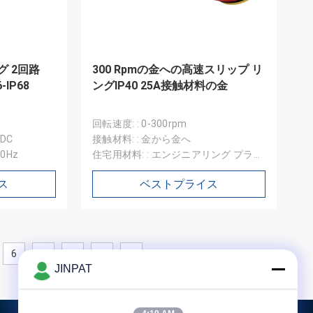
グ 2回路
300 Rpmの金への高速スリップ リ
-IP68
ングIP40 25A接触材料の金
回転速度: : 0-300rpm
/DC
接触材料: : 金から金へ
0Hz
住宅用材料: : エンジニアリング プラス
チック
ス
ベストプライス
6
7
8
JINPAT