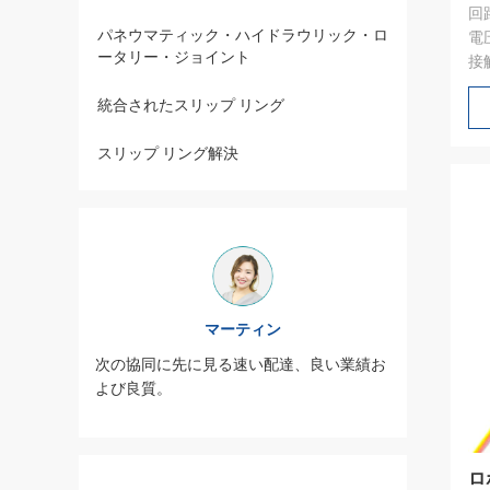
回路
パネウマティック・ハイドラウリック・ロ
電圧
ータリー・ジョイント
接
統合されたスリップ リング
スリップ リング解決
マーティン
よく、サ
JINPA
次の協同に先に見る速い配達、良い業績お
深く詰ま
ービス熱
よび良質。
る
ロ