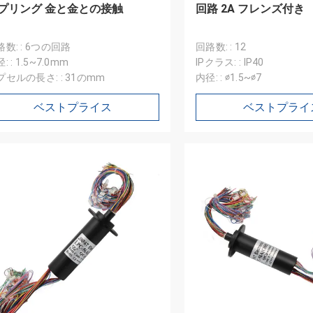
プリング 金と金との接触
回路 2A フレンズ付き
路数: : 6つの回路
回路数: : 12
: : 1.5~7.0mm
IPクラス: : IP40
プセルの長さ: : 31のmm
内径: : ∅1.5~∅7
ベストプライス
ベストプライ