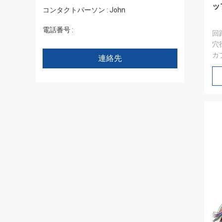
ッ
コンタクトパーソン :
John
電話番号 :
+86 1346 401 9643
回
穴径
カ
連絡先