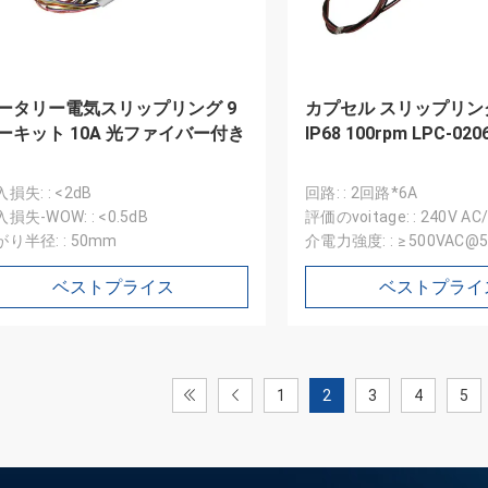
ータリー電気スリップリング 9
カプセル スリップリン
ーキット 10A 光ファイバー付き
IP68 100rpm LPC-0206
損失: : <2dB
回路: : 2回路*6A
損失-WOW: : <0.5dB
評価のvoitage: : 240V AC
り半径: : 50mm
介電力強度: : ≥ 500VAC@5
ベストプライス
ベストプライ
1
2
3
4
5