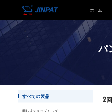
ホーム
パ
すべての製品
2
回転式スリップ リング