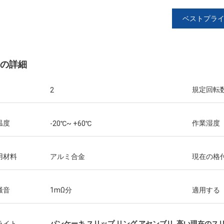
ベストプラ
の詳細
規定回転
2
温度
作業湿度
-20℃~ +60℃
用材料
アルミ合金
現在の格
騒音
1mΩ分
適用する
ライト
パンケーキ スリップ リング アセンブリ
,
高い現在のスリ