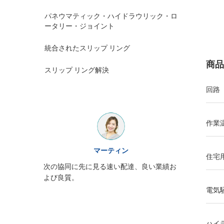
パネウマティック・ハイドラウリック・ロ
ータリー・ジョイント
統合されたスリップ リング
商品
スリップ リング解決
回路
作業
ウィリアム
住宅
JINPATのスリップ リング出現はよく、サ
良い業績お
ービス熱意、再度来る必要性注意深く詰ま
る
電気
ハイ