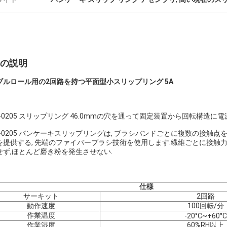
の説明
ブルロール用の2回路を持つ平面型小スリップリング 5A
KS-0205 スリップリング 46.0mmの穴を通って固定装置から回転構造
KS-0205 パンケーキスリップリングは, ブラシバンドごとに複数の接触
を提供する, 先端のファイバーブラシ技術を使用します.繊維ごとに接触
せず,ほとんど磨き粉を発生させない.
仕様
サーキット
2回路
動作速度
100回転/分
作業温度
-20°C~+60°C
作業湿度
60%RH以上