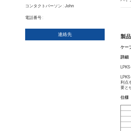
コンタクトパーソン :
John
電話番号 :
+86 1346 401 9643
連絡先
製品
ケー
詳細
LP
LP
利点
要と
仕様