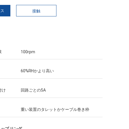
イス
接触
数
100rpm
60%RHかより高い
付け
回路ごとの5A
重い装置のタレットかケーブル巻き枠
ップ リング