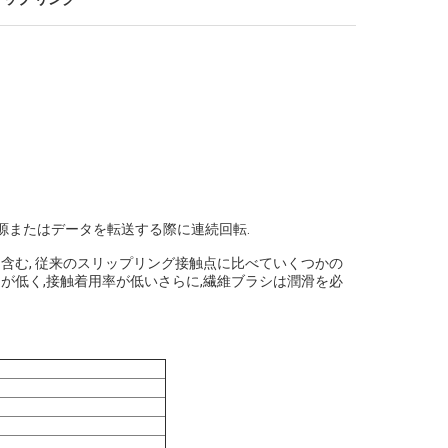
に電源またはデータを転送する際に連続回転.
点を含む, 従来のスリップリング接触点に比べていくつかの
力が低く,接触着用率が低いさらに,繊維ブラシは潤滑を必