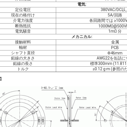
電気:
定位電圧
380VAC/DC以
現在の格付け
5A/回路
介電力強度
各回路間では ≥1000V
断熱抵抗
1000MΩ@500V
電気騒音
1mΩ 分
メカニカル:
接触材料
金属
軸材
PCB
シャフト直径
Φ46mm
鉛線の大きさ
AWG22を缶詰に
鉛線の長さ
標準300mm (11.81
トルク
≤0.12 g·m (参照
図