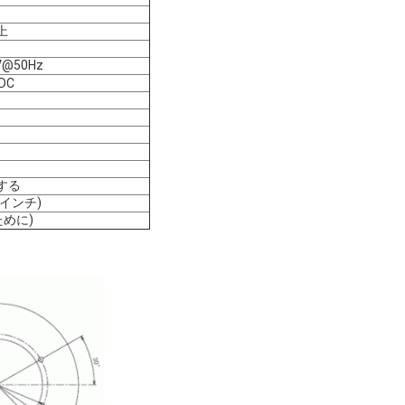
上
@50Hz
DC
する
1インチ)
のために)