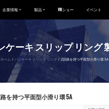
企業情報
製品
VRショー
イベント
ンケーキ スリップ リング 
ホーム
/
パンケーキ スリップ リング
/
2回路を持つ平面型小滑り環 5A
回路を持つ平面型小滑り環 5A